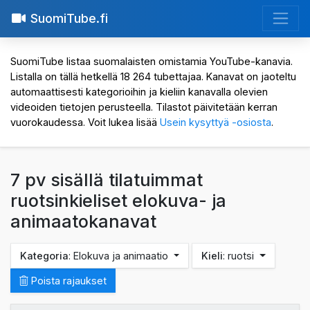
SuomiTube.fi
SuomiTube listaa suomalaisten omistamia YouTube-kanavia.
Listalla on tällä hetkellä 18 264 tubettajaa. Kanavat on jaoteltu
automaattisesti kategorioihin ja kieliin kanavalla olevien
videoiden tietojen perusteella. Tilastot päivitetään kerran
vuorokaudessa. Voit lukea lisää
Usein kysyttyä -osiosta
.
7 pv sisällä tilatuimmat
ruotsinkieliset elokuva- ja
animaatokanavat
Kategoria
: Elokuva ja animaatio
Kieli
: ruotsi
Poista rajaukset