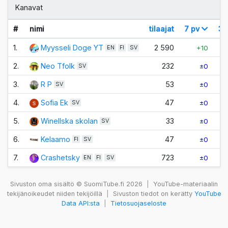
Kanavat
#
nimi
tilaajat
7 pv
30
1.
Myysseli Doge YT
2 590
+10
EN
FI
SV
2.
Neo Tfolk
232
±0
SV
3.
R P
53
±0
SV
4.
Sofia Ek
47
±0
SV
5.
Winellska skolan
33
±0
SV
6.
Kelaamo
47
±0
FI
SV
7.
Crashetsky
723
±0
EN
FI
SV
Sivuston oma sisältö © SuomiTube.fi 2026
|
YouTube-materiaalin
tekijänoikeudet niiden tekijöillä
|
Sivuston tiedot on kerätty
YouTube
Data API:sta
|
Tietosuojaseloste