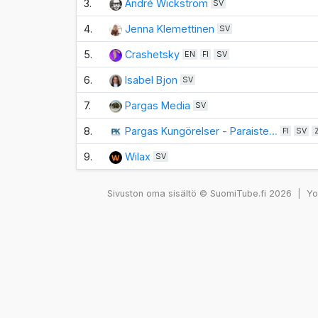
3.
André Wickström
SV
4.
Jenna Klemettinen
SV
5.
Crashetsky
EN
FI
SV
6.
Isabel Bjon
SV
7.
Pargas Media
SV
8.
Pargas Kungörelser - Paraiste…
FI
SV
9.
Wilax
SV
Sivuston oma sisältö © SuomiTube.fi 2026
|
You