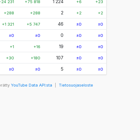
1 224
+24 231
+75 818
+6
+23
2
+288
+288
+2
+2
46
+1 321
+5 747
±0
±0
0
±0
±0
±0
±0
19
+1
+16
±0
±0
107
+30
+180
±0
±0
5
±0
±0
±0
±0
erätty
YouTube Data API:sta
|
Tietosuojaseloste