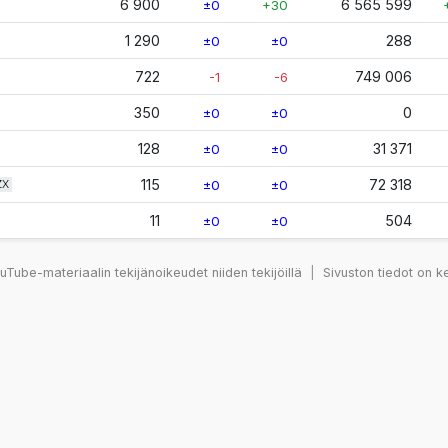
6 900
6 565 599
±0
+30
1 290
288
±0
±0
722
749 006
-1
-6
350
0
±0
±0
128
31 371
±0
±0
115
72 318
±0
±0
ZX
11
504
±0
±0
Tube-materiaalin tekijänoikeudet niiden tekijöillä
|
Sivuston tiedot on k