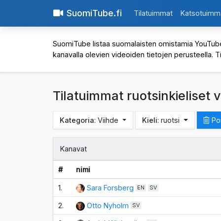
SuomiTube.fi
Tilatuimmat
Katsotuimm
SuomiTube listaa suomalaisten omistamia YouTube-kan
kanavalla olevien videoiden tietojen perusteella. T
Tilatuimmat ruotsinkieliset 
Kategoria
: Viihde
Kieli
: ruotsi
Poi
Kanavat
#
nimi
1.
Sara Forsberg
EN
SV
2.
Otto Nyholm
SV