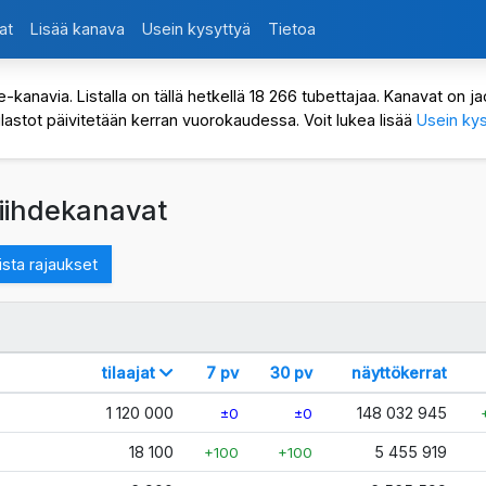
at
Lisää kanava
Usein kysyttyä
Tietoa
avia. Listalla on tällä hetkellä 18 266 tubettajaa. Kanavat on jaot
ilastot päivitetään kerran vuorokaudessa. Voit lukea lisää
Usein kys
viihdekanavat
sta rajaukset
tilaajat
7 pv
30 pv
näyttökerrat
1 120 000
148 032 945
±0
±0
18 100
5 455 919
+100
+100