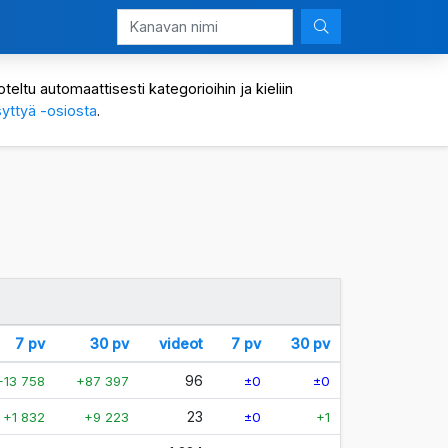
eltu automaattisesti kategorioihin ja kieliin
yttyä -osiosta
.
7 pv
30 pv
videot
7 pv
30 pv
96
+13 758
+87 397
±0
±0
23
+1 832
+9 223
±0
+1