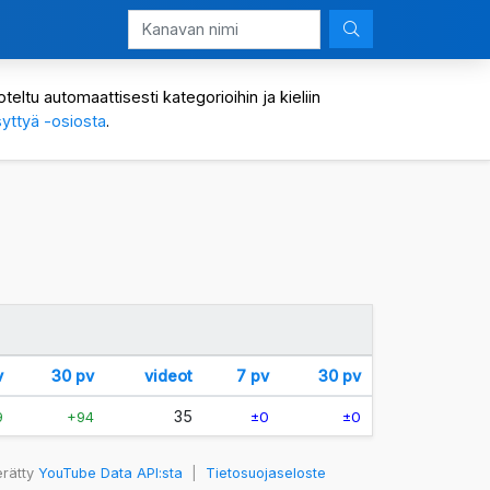
eltu automaattisesti kategorioihin ja kieliin
yttyä -osiosta
.
v
30 pv
videot
7 pv
30 pv
35
9
+94
±0
±0
erätty
YouTube Data API:sta
|
Tietosuojaseloste