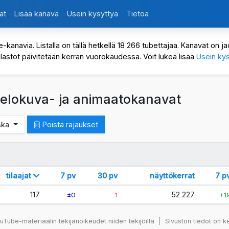
at
Lisää kanava
Usein kysyttyä
Tietoa
avia. Listalla on tällä hetkellä 18 266 tubettajaa. Kanavat on jaot
ilastot päivitetään kerran vuorokaudessa. Voit lukea lisää
Usein kys
t elokuva- ja animaatokanavat
nska
Poista rajaukset
tilaajat
7 pv
30 pv
näyttökerrat
7 p
117
52 227
±0
-1
+1
Tube-materiaalin tekijänoikeudet niiden tekijöillä
|
Sivuston tiedot on k