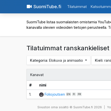
SuomiTube.fi
Tilatuimmat
Katsotuimm
SuomiTube listaa suomalaisten omistamia YouTube-kan
kanavalla olevien videoiden tietojen perusteella. T
Tilatuimmat ranskankielise
Kategoria
: Elokuva ja animaatio
Kieli
: ra
Kanavat
#
nimi
1.
Foliojoutsen
EN
FI
FR
Sivuston oma sisältö © SuomiTube.fi 2026
|
You