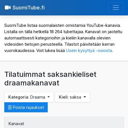
SuomiTube.fi
SuomiTube listaa suomalaisten omistamia YouTube-kanavia.
Listalla on tällä hetkellä 18 264 tubettajaa. Kanavat on jaoteltu
automaattisesti kategorioihin ja kieliin kanavalla olevien
videoiden tietojen perusteella. Tilastot päivitetään kerran
vuorokaudessa. Voit lukea lisää
Usein kysyttyä -osiosta
.
Tilatuimmat saksankieliset
draamakanavat
Kategoria
: Draama
Kieli
: saksa
Poista rajaukset
Kanavat