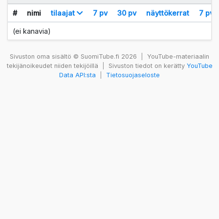
#
nimi
tilaajat
7 pv
30 pv
näyttökerrat
7 pv
(ei kanavia)
Sivuston oma sisältö © SuomiTube.fi 2026
|
YouTube-materiaalin
tekijänoikeudet niiden tekijöillä
|
Sivuston tiedot on kerätty
YouTube
Data API:sta
|
Tietosuojaseloste