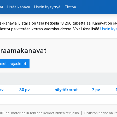
at
Lisää kanava
Usein kysyttyä
Tietoa
avia. Listalla on tällä hetkellä 18 266 tubettajaa. Kanavat on jaot
ilastot päivitetään kerran vuorokaudessa. Voit lukea lisää
Usein kys
t draamakanavat
oista rajaukset
pv
30 pv
näyttökerrat
7 pv
Tube-materiaalin tekijänoikeudet niiden tekijöillä
|
Sivuston tiedot on k