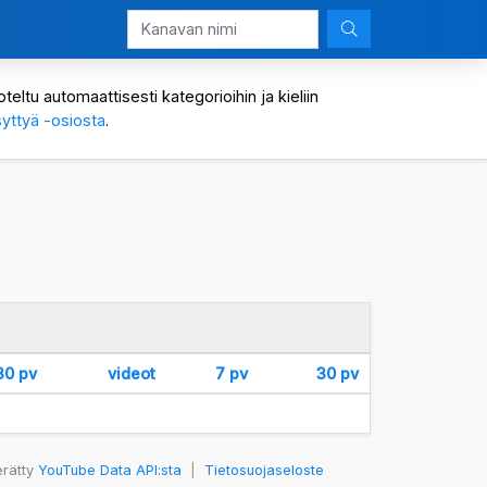
eltu automaattisesti kategorioihin ja kieliin
yttyä -osiosta
.
30 pv
videot
7 pv
30 pv
erätty
YouTube Data API:sta
|
Tietosuojaseloste