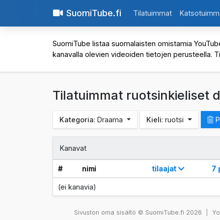
SuomiTube.fi
Tilatuimmat
Katsotuimm
SuomiTube listaa suomalaisten omistamia YouTube-kan
kanavalla olevien videoiden tietojen perusteella. T
Tilatuimmat ruotsinkielise
Kategoria
: Draama
Kieli
: ruotsi
P
Kanavat
#
nimi
tilaajat
7 
(ei kanavia)
Sivuston oma sisältö © SuomiTube.fi 2026
|
You