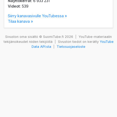
Näyttökerrat
: 6 933 231
Videot
: 539
Siirry kanavasivulle YouTubessa »
Tilaa kanava »
Sivuston oma sisältö © SuomiTube.fi 2026
|
YouTube-materiaalin
tekijänoikeudet niiden tekijöillä
|
Sivuston tiedot on kerätty
YouTube
Data API:sta
|
Tietosuojaseloste