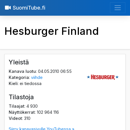
SuomiTube.fi
Hesburger Finland
Yleistä
Kanava luotu
: 04.05.2010 06:55
Kategoria
:
viihde
Kieli
: ei tiedossa
Tilastoja
Tilaajat
: 4 930
Näyttökerrat
: 102 964 116
Videot
: 310
Siirry kanavasivulle YouTubessa »