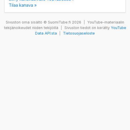
Tilaa kanava »
Sivuston oma sisältö © SuomiTube.fi 2026
|
YouTube-materiaalin
tekijänoikeudet niiden tekijöillä
|
Sivuston tiedot on kerätty
YouTube
Data API:sta
|
Tietosuojaseloste