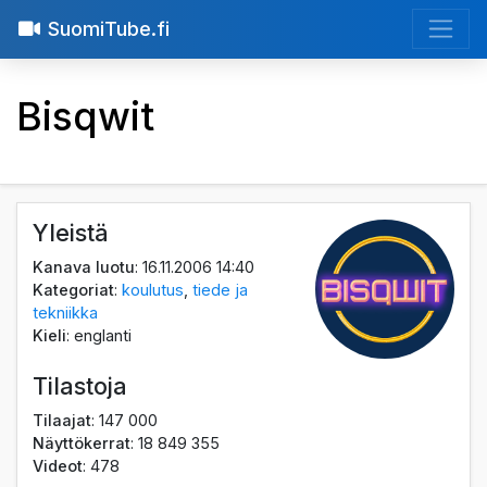
SuomiTube.fi
Bisqwit
Yleistä
Kanava luotu
: 16.11.2006 14:40
Kategoriat
:
koulutus
,
tiede ja
tekniikka
Kieli
: englanti
Tilastoja
Tilaajat
: 147 000
Näyttökerrat
: 18 849 355
Videot
: 478