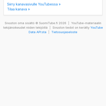
Siirry kanavasivulle YouTubessa »
Tilaa kanava »
Sivuston oma sisältö © SuomiTube.fi 2026
|
YouTube-materiaalin
tekijänoikeudet niiden tekijöillä
|
Sivuston tiedot on kerätty
YouTube
Data API:sta
|
Tietosuojaseloste