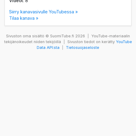
Videot
: 8
Siirry kanavasivulle YouTubessa »
Tilaa kanava »
Sivuston oma sisältö © SuomiTube.fi 2026
|
YouTube-materiaalin
tekijänoikeudet niiden tekijöillä
|
Sivuston tiedot on kerätty
YouTube
Data API:sta
|
Tietosuojaseloste