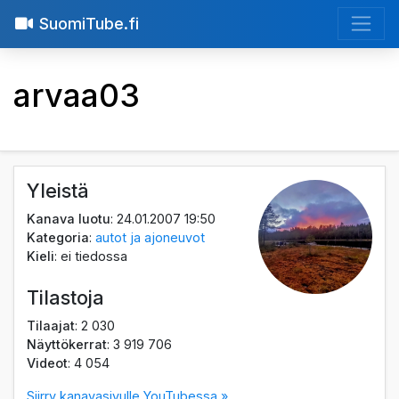
SuomiTube.fi
arvaa03
Yleistä
Kanava luotu
: 24.01.2007 19:50
Kategoria
:
autot ja ajoneuvot
Kieli
: ei tiedossa
Tilastoja
Tilaajat
: 2 030
Näyttökerrat
: 3 919 706
Videot
: 4 054
Siirry kanavasivulle YouTubessa »