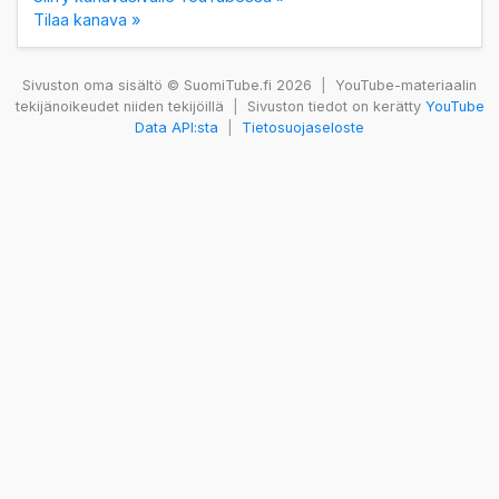
Tilaa kanava »
Sivuston oma sisältö © SuomiTube.fi 2026
|
YouTube-materiaalin
tekijänoikeudet niiden tekijöillä
|
Sivuston tiedot on kerätty
YouTube
Data API:sta
|
Tietosuojaseloste