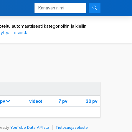
eltu automaattisesti kategorioihin ja kieliin
yttyä -osiosta
.
 pv
videot
7 pv
30 pv
erätty
YouTube Data API:sta
|
Tietosuojaseloste