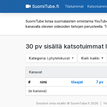
SuomiTube.fi
Tilatuimmat
Katsotuimm
SuomiTube listaa suomalaisten omistamia YouTube-kan
kanavalla olevien videoiden tietojen perusteella. T
30 pv sisällä katsotuimmat
Kategoria
: Lyhytelokuvat
Kieli
: kaikki
Kanavat
#
nimi
tilaajat
7 pv
(ei kanavia)
Sivuston oma sisältö © SuomiTube.fi 2026
|
You