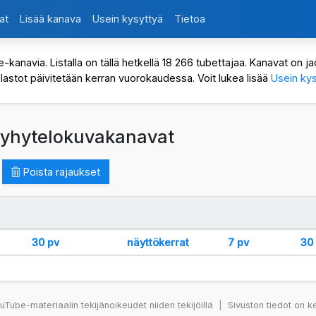
at
Lisää kanava
Usein kysyttyä
Tietoa
avia. Listalla on tällä hetkellä 18 266 tubettajaa. Kanavat on jaot
ilastot päivitetään kerran vuorokaudessa. Voit lukea lisää
Usein kys
 lyhytelokuvakanavat
Poista rajaukset
30 pv
näyttökerrat
7 pv
30
Tube-materiaalin tekijänoikeudet niiden tekijöillä
|
Sivuston tiedot on k