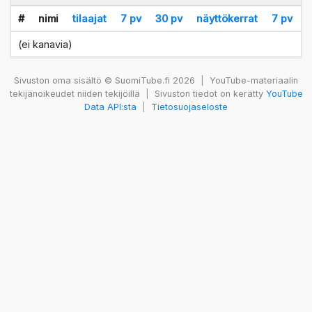
#
nimi
tilaajat
7 pv
30 pv
näyttökerrat
7 pv
(ei kanavia)
Sivuston oma sisältö © SuomiTube.fi 2026
|
YouTube-materiaalin
tekijänoikeudet niiden tekijöillä
|
Sivuston tiedot on kerätty
YouTube
Data API:sta
|
Tietosuojaseloste