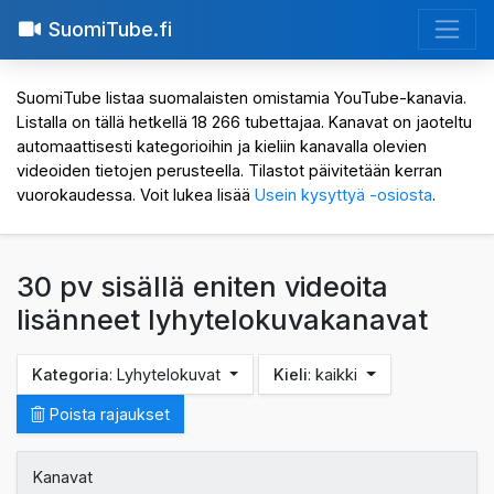
SuomiTube.fi
SuomiTube listaa suomalaisten omistamia YouTube-kanavia.
Listalla on tällä hetkellä 18 266 tubettajaa. Kanavat on jaoteltu
automaattisesti kategorioihin ja kieliin kanavalla olevien
videoiden tietojen perusteella. Tilastot päivitetään kerran
vuorokaudessa. Voit lukea lisää
Usein kysyttyä -osiosta
.
30 pv sisällä eniten videoita
lisänneet lyhytelokuvakanavat
Kategoria
: Lyhytelokuvat
Kieli
: kaikki
Poista rajaukset
Kanavat