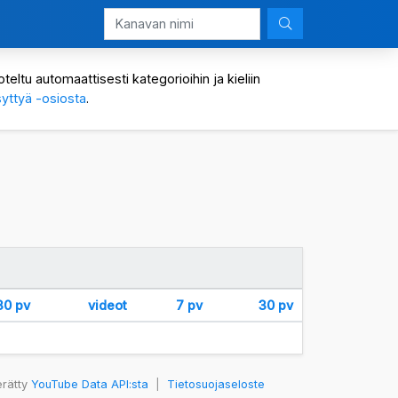
eltu automaattisesti kategorioihin ja kieliin
yttyä -osiosta
.
30 pv
videot
7 pv
30 pv
erätty
YouTube Data API:sta
|
Tietosuojaseloste