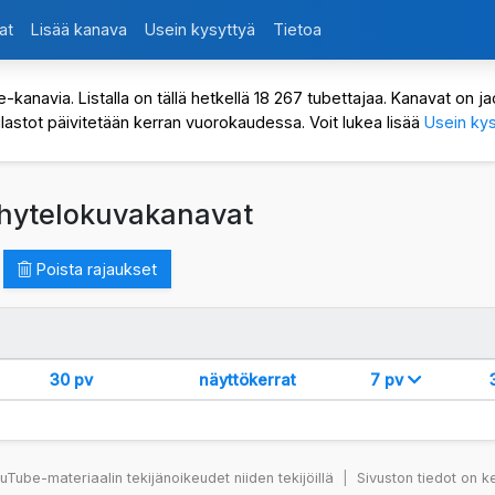
at
Lisää kanava
Usein kysyttyä
Tietoa
avia. Listalla on tällä hetkellä 18 267 tubettajaa. Kanavat on jaot
ilastot päivitetään kerran vuorokaudessa. Voit lukea lisää
Usein kys
lyhytelokuvakanavat
Poista rajaukset
30 pv
näyttökerrat
7 pv
Tube-materiaalin tekijänoikeudet niiden tekijöillä
|
Sivuston tiedot on k