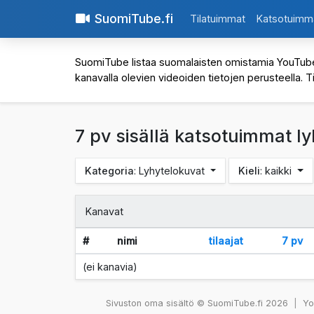
SuomiTube.fi
Tilatuimmat
Katsotuimm
SuomiTube listaa suomalaisten omistamia YouTube-kan
kanavalla olevien videoiden tietojen perusteella. T
7 pv sisällä katsotuimmat 
Kategoria
: Lyhytelokuvat
Kieli
: kaikki
Kanavat
#
nimi
tilaajat
7 pv
(ei kanavia)
Sivuston oma sisältö © SuomiTube.fi 2026
|
You