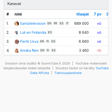
Kanavat
#
nimi
tilaajat
7 pv
30
1.
Santatelevision
689 000
±0
EN
FR
ES
IT
2.
Luli en Finlandia
8 640
±0
ES
3.
Pertti Usva
6 660
±0
EN
FI
ES
4.
Annika Nen
3 460
-10
EN
FI
ES
Sivuston oma sisältö © SuomiTube.fi 2026
|
YouTube-materiaalin
tekijänoikeudet niiden tekijöillä
|
Sivuston tiedot on kerätty
YouTube
Data API:sta
|
Tietosuojaseloste