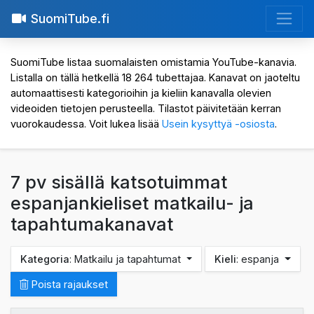
SuomiTube.fi
SuomiTube listaa suomalaisten omistamia YouTube-kanavia.
Listalla on tällä hetkellä 18 264 tubettajaa. Kanavat on jaoteltu
automaattisesti kategorioihin ja kieliin kanavalla olevien
videoiden tietojen perusteella. Tilastot päivitetään kerran
vuorokaudessa. Voit lukea lisää
Usein kysyttyä -osiosta
.
7 pv sisällä katsotuimmat
espanjankieliset matkailu- ja
tapahtumakanavat
Kategoria
: Matkailu ja tapahtumat
Kieli
: espanja
Poista rajaukset