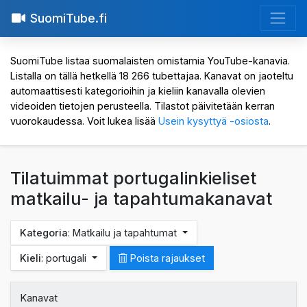
SuomiTube.fi
SuomiTube listaa suomalaisten omistamia YouTube-kanavia.
Listalla on tällä hetkellä 18 266 tubettajaa. Kanavat on jaoteltu
automaattisesti kategorioihin ja kieliin kanavalla olevien
videoiden tietojen perusteella. Tilastot päivitetään kerran
vuorokaudessa. Voit lukea lisää
Usein kysyttyä -osiosta
.
Tilatuimmat portugalinkieliset
matkailu- ja tapahtumakanavat
Kategoria
: Matkailu ja tapahtumat
Kieli
: portugali
Poista rajaukset
Kanavat