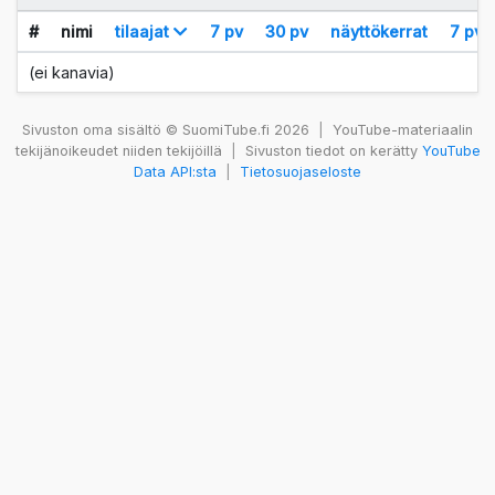
#
nimi
tilaajat
7 pv
30 pv
näyttökerrat
7 pv
(ei kanavia)
Sivuston oma sisältö © SuomiTube.fi 2026
|
YouTube-materiaalin
tekijänoikeudet niiden tekijöillä
|
Sivuston tiedot on kerätty
YouTube
Data API:sta
|
Tietosuojaseloste