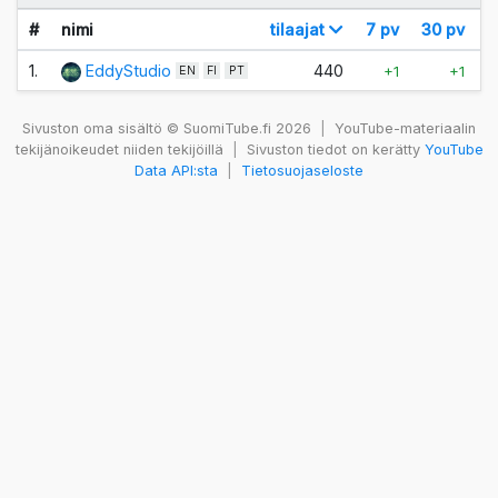
#
nimi
tilaajat
7 pv
30 pv
n
1.
EddyStudio
440
+1
+1
EN
FI
PT
Sivuston oma sisältö © SuomiTube.fi 2026
|
YouTube-materiaalin
tekijänoikeudet niiden tekijöillä
|
Sivuston tiedot on kerätty
YouTube
Data API:sta
|
Tietosuojaseloste