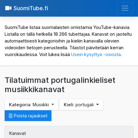
SuomiTube.fi
SuomiTube listaa suomalaisten omistamia YouTube-kanavia.
Listalla on tällä hetkellä 18 266 tubettajaa. Kanavat on jaoteltu
automaattisesti kategorioihin ja kieliin kanavalla olevien
videoiden tietojen perusteella. Tilastot päivitetään kerran
vuorokaudessa. Voit lukea lisää
Usein kysyttyä -osiosta
.
Tilatuimmat portugalinkieliset
musiikkikanavat
Kategoria
: Musiikki
Kieli
: portugali
Poista rajaukset
Kanavat