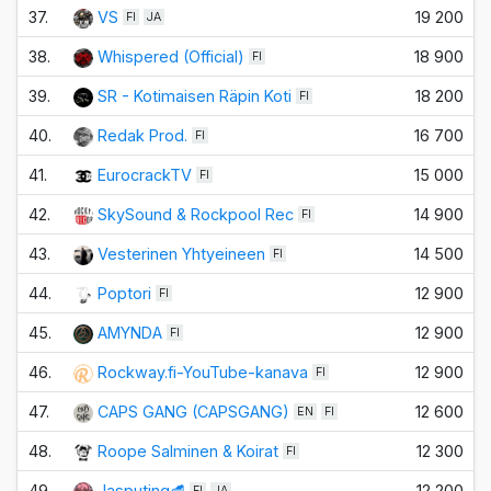
37.
VS
19 200
FI
JA
38.
Whispered (Official)
18 900
FI
39.
SR - Kotimaisen Räpin Koti
18 200
FI
40.
Redak Prod.
16 700
FI
41.
EurocrackTV
15 000
FI
42.
SkySound & Rockpool Rec
14 900
FI
43.
Vesterinen Yhtyeineen
14 500
FI
44.
Poptori
12 900
FI
45.
AMYNDA
12 900
FI
46.
Rockway.fi-YouTube-kanava
12 900
FI
47.
CAPS GANG (CAPSGANG)
12 600
EN
FI
48.
Roope Salminen & Koirat
12 300
FI
49.
Jasputing🥩
12 200
FI
JA