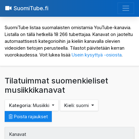
SuomiTube.fi
SuomiTube listaa suomalaisten omistamia YouTube-kanavia.
Listalla on tällä hetkellä 18 266 tubettajaa. Kanavat on jaoteltu
automaattisesti kategorioihin ja kieliin kanavalla olevien
videoiden tietojen perusteella. Tilastot päivitetään kerran
vuorokaudessa. Voit lukea lisää
Usein kysyttyä -osiosta
.
Tilatuimmat suomenkieliset
musiikkikanavat
Kategoria
: Musiikki
Kieli
: suomi
Poista rajaukset
Kanavat