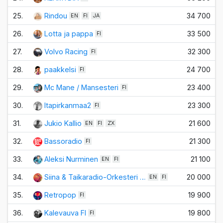
25.
Rindou
34 700
EN
FI
JA
26.
Lotta ja pappa
33 500
FI
27.
Volvo Racing
32 300
FI
28.
paakkelsi
24 700
FI
29.
Mc Mane / Mansesteri
23 400
FI
30.
Itapirkanmaa2
23 300
FI
31.
Jukio Kallio
21 600
EN
FI
ZX
32.
Bassoradio
21 300
FI
33.
Aleksi Nurminen
21 100
EN
FI
34.
Siina & Taikaradio-Orkesteri …
20 000
EN
FI
35.
Retropop
19 900
FI
36.
Kalevauva FI
19 800
FI