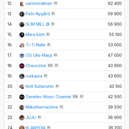
12.
sannivirallinen
62 400
FI
13.
Petri Nygård
59 900
FI
14.
SLIM MILL ✪
56 900
FI
15.
Mara katti
55 100
FI
16.
Ti-Ti Nalle
53 000
FI
17.
OG Ulla-Maija
47 000
FI
18.
Chaoszine
43 900
EN
FI
19.
ruskajoa
43 600
FI
20.
Kirill Sultanshin
43 100
FI
21.
Genelec Music Channel
42 500
EN
FI
22.
Miikathemachine
39 500
FI
23.
JUJU
36 900
FI
24.
KLAMYDIA
36 200
FI