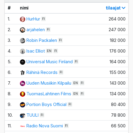
#
nimi
tilaajat
1.
HurHur
264 000
FI
2.
arjahelen
247 000
FI
3.
Robin Packalen
182 000
FI
4.
Isac Elliot
176 000
EN
FI
5.
Universal Music Finland
164 000
FI
6.
Rähinä Records
155 000
FI
7.
Uuden Musiikin Kilpailu
143 000
EN
FI
8.
TuomasLahtinen Films
134 000
EN
FI
9.
Portion Boys Official
80 400
FI
10.
TUULI
78 800
FI
11.
Radio Nova Suomi
66 500
FI