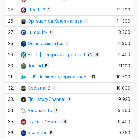
25.
LEVELI 2
14 300
FI
26.
Opi suomea Katan kanssa
14 300
FI
27.
LumoLink
13 300
FI
28.
Oulun poliisilaitos
11 900
FI
29.
Heltti | Terapiassa-podcast
11 400
EN
FI
30.
Joolind
11 100
FI
31.
HUS Helsingin yliopistollinen…
10 500
FI
32.
Cedistran2
10 000
FI
33.
FinHistoryChannel
9 920
FI
34.
Verohallinto
9 460
FI
35.
Trainers' House
9 400
FI
36.
osaotube
9 350
FI