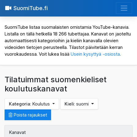
SuomiTube.fi
SuomiTube listaa suomalaisten omistamia YouTube-kanavia.
Listalla on tällä hetkellä 18 266 tubettajaa. Kanavat on jaoteltu
automaattisesti kategorioihin ja kieliin kanavalla olevien
videoiden tietojen perusteella. Tilastot päivitetään kerran
vuorokaudessa. Voit lukea lisää
Usein kysyttyä -osiosta
.
Tilatuimmat suomenkieliset
koulutuskanavat
Kategoria
: Koulutus
Kieli
: suomi
Poista rajaukset
Kanavat