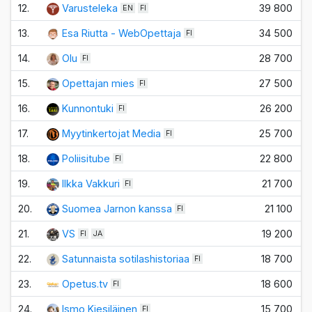
12.
Varusteleka
39 800
EN
FI
13.
Esa Riutta - WebOpettaja
34 500
FI
14.
Olu
28 700
FI
15.
Opettajan mies
27 500
FI
16.
Kunnontuki
26 200
FI
17.
Myytinkertojat Media
25 700
FI
18.
Poliisitube
22 800
FI
19.
Ilkka Vakkuri
21 700
FI
20.
Suomea Jarnon kanssa
21 100
FI
21.
VS
19 200
FI
JA
22.
Satunnaista sotilashistoriaa
18 700
FI
23.
Opetus.tv
18 600
FI
24.
Ismo Kiesiläinen
15 700
FI