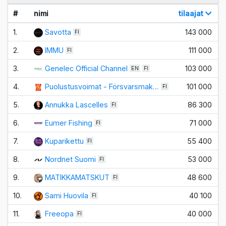
#
nimi
tilaajat
1.
Savotta
143 000
FI
2.
IMMU
111 000
FI
3.
Genelec Official Channel
103 000
EN
FI
4.
Puolustusvoimat - Försvarsmak…
101 000
FI
5.
Annukka Lascelles
86 300
FI
6.
Eumer Fishing
71 000
FI
7.
Kuparikettu
55 400
FI
8.
Nordnet Suomi
53 000
FI
9.
MATIKKAMATSKUT
48 600
FI
10.
Sami Huovila
40 100
FI
11.
Freeopa
40 000
FI