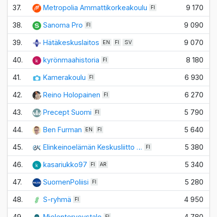
37.
Metropolia Ammattikorkeakoulu
9 170
FI
38.
Sanoma Pro
9 090
FI
39.
Hätäkeskuslaitos
9 070
EN
FI
SV
40.
kyrönmaahistoria
8 180
FI
41.
Kamerakoulu
6 930
FI
42.
Reino Holopainen
6 270
FI
43.
Precept Suomi
5 790
FI
44.
Ben Furman
5 640
EN
FI
45.
Elinkeinoelämän Keskusliitto …
5 380
FI
46.
kasariukko97
5 340
FI
AR
47.
SuomenPoliisi
5 280
FI
48.
S-ryhmä
4 950
FI
49.
Mielenterveystalo
4 780
FI