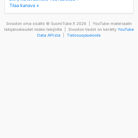
Tilaa kanava »
Sivuston oma sisältö © SuomiTube.fi 2026
|
YouTube-materiaalin
tekijänoikeudet niiden tekijöillä
|
Sivuston tiedot on kerätty
YouTube
Data API:sta
|
Tietosuojaseloste