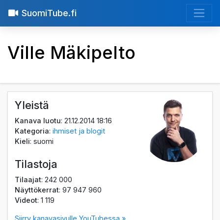
SuomiTube.fi
Ville Mäkipelto
Yleistä
Kanava luotu
: 21.12.2014 18:16
Kategoria
:
ihmiset ja blogit
Kieli
: suomi
Tilastoja
Tilaajat
: 242 000
Näyttökerrat
: 97 947 960
Videot
: 1 119
Siirry kanavasivulle YouTubessa »