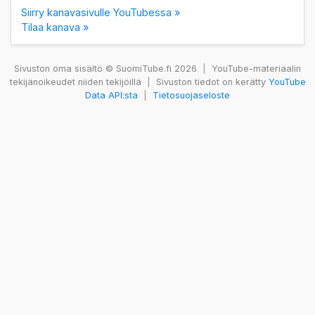
Siirry kanavasivulle YouTubessa »
Tilaa kanava »
Sivuston oma sisältö © SuomiTube.fi 2026
|
YouTube-materiaalin
tekijänoikeudet niiden tekijöillä
|
Sivuston tiedot on kerätty
YouTube
Data API:sta
|
Tietosuojaseloste