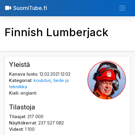
SuomiTube.fi
Finnish Lumberjack
Yleistä
Kanava luotu
: 12.02.2021 12:02
Kategoriat
:
koulutus
,
tiede ja
tekniikka
Kieli
: englanti
Tilastoja
Tilaajat
: 217 000
Näyttökerrat
: 237 527 082
Videot
: 1 100