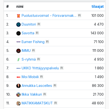
#
nimi
tilaajat
1.
Puolustusvoimat - Försvarsmak…
101 000
FI
2.
Duunitori
4 470
FI
3.
Savotta
143 000
FI
4.
Eumer Fishing
71 100
FI
5.
IMMU
111 000
FI
6.
S-ryhmä
4 950
FI
7.
UKKO Yrittäjyyspalvelu
1 860
FI
8.
Moi Mobiili
1 490
FI
9.
Annukka Lascelles
86 300
FI
10.
Ilkka Vakkuri
21 700
FI
11.
MATIKKAMATSKUT
48 600
FI