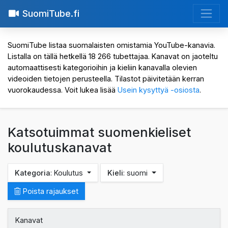
SuomiTube.fi
SuomiTube listaa suomalaisten omistamia YouTube-kanavia.
Listalla on tällä hetkellä 18 266 tubettajaa. Kanavat on jaoteltu
automaattisesti kategorioihin ja kieliin kanavalla olevien
videoiden tietojen perusteella. Tilastot päivitetään kerran
vuorokaudessa. Voit lukea lisää
Usein kysyttyä -osiosta
.
Katsotuimmat suomenkieliset
koulutuskanavat
Kategoria
: Koulutus
Kieli
: suomi
Poista rajaukset
Kanavat