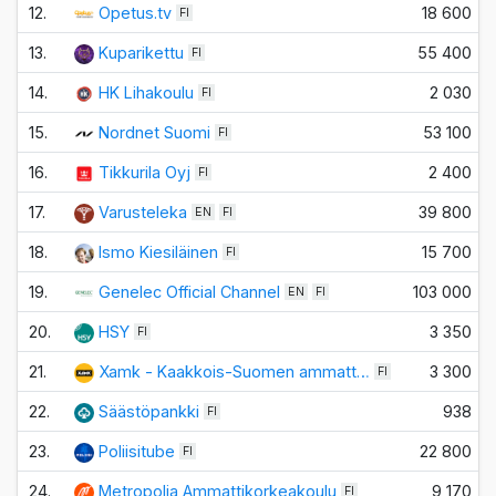
12.
Opetus.tv
18 600
FI
13.
Kuparikettu
55 400
FI
14.
HK Lihakoulu
2 030
FI
15.
Nordnet Suomi
53 100
FI
16.
Tikkurila Oyj
2 400
FI
17.
Varusteleka
39 800
EN
FI
18.
Ismo Kiesiläinen
15 700
FI
19.
Genelec Official Channel
103 000
EN
FI
20.
HSY
3 350
FI
21.
Xamk - Kaakkois-Suomen ammatt…
3 300
FI
22.
Säästöpankki
938
FI
23.
Poliisitube
22 800
FI
24.
Metropolia Ammattikorkeakoulu
9 170
FI