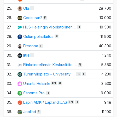
25.
Olu
28 700
FI
26.
Cedistran2
10 000
FI
27.
HUS Helsingin yliopistollinen…
10 500
FI
28.
Oulun poliisilaitos
11 900
FI
29.
Freeopa
40 300
FI
30.
IKH
1 240
FI
31.
Elinkeinoelämän Keskusliitto …
5 380
FI
32.
Turun yliopisto - University …
4 230
EN
FI
33.
Uniarts Helsinki
3 530
EN
FI
34.
Sanoma Pro
9 090
FI
35.
Lapin AMK / Lapland UAS
948
EN
FI
36.
Joolind
11 100
FI