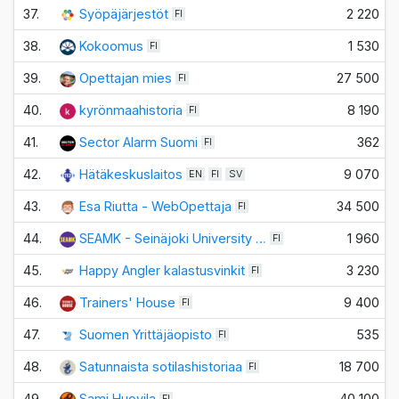
37.
Syöpäjärjestöt
2 220
FI
38.
Kokoomus
1 530
FI
39.
Opettajan mies
27 500
FI
40.
kyrönmaahistoria
8 190
FI
41.
Sector Alarm Suomi
362
FI
42.
Hätäkeskuslaitos
9 070
EN
FI
SV
43.
Esa Riutta - WebOpettaja
34 500
FI
44.
SEAMK - Seinäjoki University …
1 960
FI
45.
Happy Angler kalastusvinkit
3 230
FI
46.
Trainers' House
9 400
FI
47.
Suomen Yrittäjäopisto
535
FI
48.
Satunnaista sotilashistoriaa
18 700
FI
49.
Sami Huovila
40 100
FI