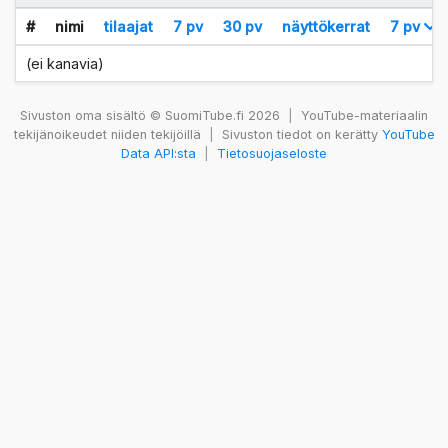
#
nimi
tilaajat
7 pv
30 pv
näyttökerrat
7 pv
(ei kanavia)
Sivuston oma sisältö © SuomiTube.fi 2026
|
YouTube-materiaalin
tekijänoikeudet niiden tekijöillä
|
Sivuston tiedot on kerätty
YouTube
Data API:sta
|
Tietosuojaseloste