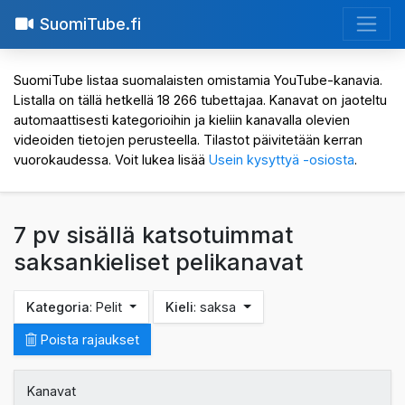
SuomiTube.fi
SuomiTube listaa suomalaisten omistamia YouTube-kanavia.
Listalla on tällä hetkellä 18 266 tubettajaa. Kanavat on jaoteltu
automaattisesti kategorioihin ja kieliin kanavalla olevien
videoiden tietojen perusteella. Tilastot päivitetään kerran
vuorokaudessa. Voit lukea lisää
Usein kysyttyä -osiosta
.
7 pv sisällä katsotuimmat
saksankieliset pelikanavat
Kategoria
: Pelit
Kieli
: saksa
Poista rajaukset
Kanavat