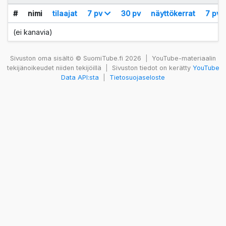
#
nimi
tilaajat
7 pv
30 pv
näyttökerrat
7 pv
(ei kanavia)
Sivuston oma sisältö © SuomiTube.fi 2026
|
YouTube-materiaalin
tekijänoikeudet niiden tekijöillä
|
Sivuston tiedot on kerätty
YouTube
Data API:sta
|
Tietosuojaseloste