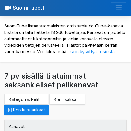
SuomiTube.fi
SuomiTube listaa suomalaisten omistamia YouTube-kanavia.
Listalla on tällä hetkellä 18 266 tubettajaa. Kanavat on jaoteltu
automaattisesti kategorioihin ja kieliin kanavalla olevien
videoiden tietojen perusteella. Tilastot päivitetään kerran
vuorokaudessa. Voit lukea lisää
Usein kysyttyä -osiosta
.
7 pv sisällä tilatuimmat
saksankieliset pelikanavat
Kategoria
: Pelit
Kieli
: saksa
Poista rajaukset
Kanavat