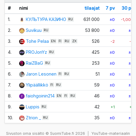
#
nimi
tilaajat
7 pv
30 pv
1.
КУЛЬТУРА КАЗИНО
631 000
±0
-1,000
RU
2.
Suvikuu
53 800
±0
±0
RU
3.
Tohe Pelaa
526
-2
-2
EN
FI
RU
ZX
4.
PROJonYz
425
±0
±0
RU
5.
RaiZBaG
253
±0
±0
RU
6.
Jaron Lesonen
51
±0
±0
FI
RU
7.
Ylipäällikkö
59
±0
±0
FI
RU
8.
faiohgoinin214
46
±0
±0
EN
FI
RU
9.
Luppis
42
+1
+1
RU
10.
Ztrion _
35
±0
±0
RU
Sivuston oma sisältö © SuomiTube.fi 2026
|
YouTube-materiaalin