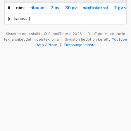
#
nimi
tilaajat
7 pv
30 pv
näyttökerrat
7 pv
(ei kanavia)
Sivuston oma sisältö © SuomiTube.fi 2026
|
YouTube-materiaalin
tekijänoikeudet niiden tekijöillä
|
Sivuston tiedot on kerätty
YouTube
Data API:sta
|
Tietosuojaseloste