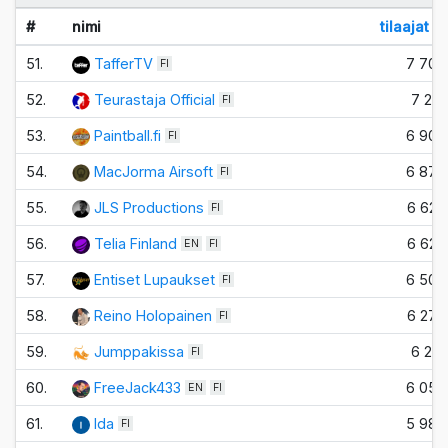
#
nimi
tilaajat
51.
TafferTV
7 700
FI
52.
Teurastaja Official
7 210
FI
53.
Paintball.fi
6 900
FI
54.
MacJorma Airsoft
6 870
FI
55.
JLS Productions
6 620
FI
56.
Telia Finland
6 620
EN
FI
57.
Entiset Lupaukset
6 500
FI
58.
Reino Holopainen
6 270
FI
59.
Jumppakissa
6 210
FI
60.
FreeJack433
6 050
EN
FI
61.
Ida
5 980
FI