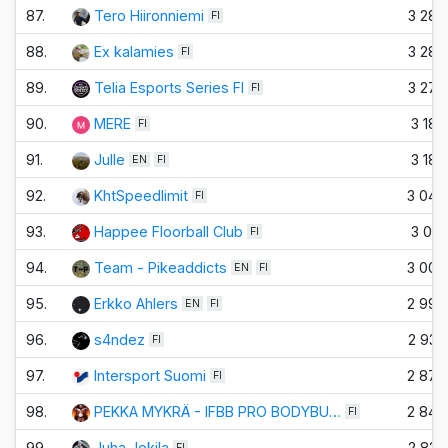
87.
Tero Hiironniemi
3 280
FI
88.
Ex kalamies
3 280
FI
89.
Telia Esports Series FI
3 270
FI
90.
MERE
3 180
FI
91.
Julle
3 180
EN
FI
92.
KhtSpeedlimit
3 040
FI
93.
Happee Floorball Club
3 010
FI
94.
Team - Pikeaddicts
3 000
EN
FI
95.
Erkko Ahlers
2 990
EN
FI
96.
s4ndez
2 930
FI
97.
Intersport Suomi
2 870
FI
98.
PEKKA MYKRÄ - IFBB PRO BODYBU…
2 840
FI
99.
Juha Jokila
2 820
FI