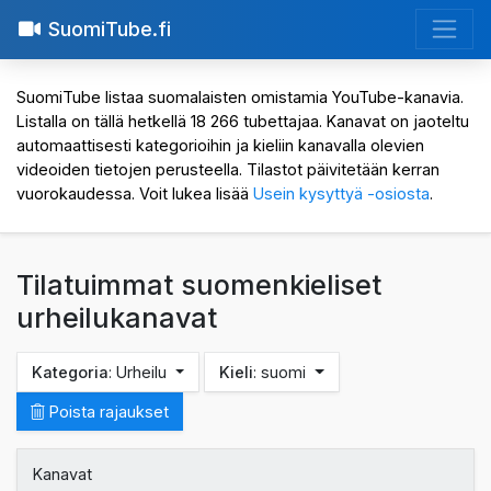
SuomiTube.fi
SuomiTube listaa suomalaisten omistamia YouTube-kanavia.
Listalla on tällä hetkellä 18 266 tubettajaa. Kanavat on jaoteltu
automaattisesti kategorioihin ja kieliin kanavalla olevien
videoiden tietojen perusteella. Tilastot päivitetään kerran
vuorokaudessa. Voit lukea lisää
Usein kysyttyä -osiosta
.
Tilatuimmat suomenkieliset
urheilukanavat
Kategoria
: Urheilu
Kieli
: suomi
Poista rajaukset
Kanavat