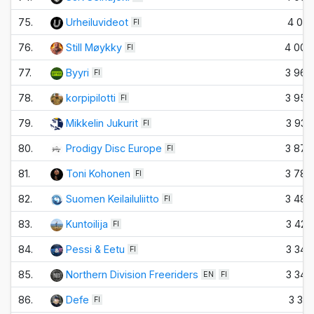
75.
Urheiluvideot
4 010
FI
76.
Still Møykky
4 000
FI
77.
Byyri
3 960
FI
78.
korpipilotti
3 950
FI
79.
Mikkelin Jukurit
3 930
FI
80.
Prodigy Disc Europe
3 870
FI
81.
Toni Kohonen
3 780
FI
82.
Suomen Keilailuliitto
3 480
FI
83.
Kuntoilija
3 420
FI
84.
Pessi & Eetu
3 340
FI
85.
Northern Division Freeriders
3 340
EN
FI
86.
Defe
3 310
FI