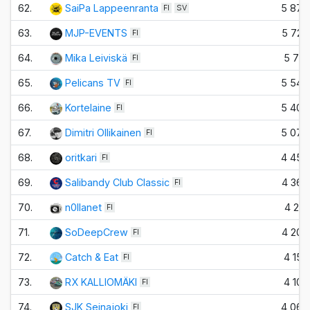
62.
SaiPa Lappeenranta
5 870
FI
SV
63.
MJP-EVENTS
5 720
FI
64.
Mika Leiviskä
5 710
FI
65.
Pelicans TV
5 540
FI
66.
Kortelaine
5 400
FI
67.
Dimitri Ollikainen
5 070
FI
68.
oritkari
4 450
FI
69.
Salibandy Club Classic
4 360
FI
70.
n0llanet
4 210
FI
71.
SoDeepCrew
4 200
FI
72.
Catch & Eat
4 150
FI
73.
RX KALLIOMÄKI
4 100
FI
74.
SJK Seinajoki
4 060
FI