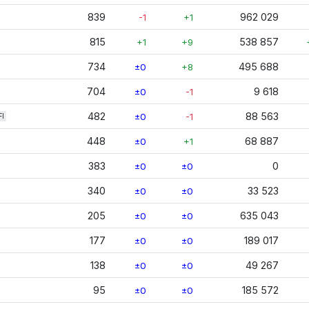
839
962 029
-1
+1
815
538 857
+1
+9
734
495 688
±0
+8
704
9 618
±0
-1
482
88 563
±0
-1
FI
448
68 887
±0
+1
383
0
±0
±0
340
33 523
±0
±0
205
635 043
±0
±0
177
189 017
±0
±0
138
49 267
±0
±0
95
185 572
±0
±0