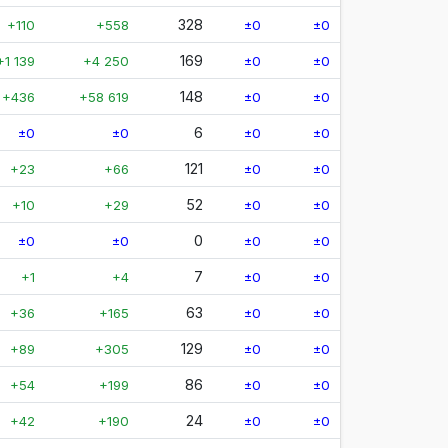
328
+110
+558
±0
±0
169
+1 139
+4 250
±0
±0
148
+436
+58 619
±0
±0
6
±0
±0
±0
±0
121
+23
+66
±0
±0
52
+10
+29
±0
±0
0
±0
±0
±0
±0
7
+1
+4
±0
±0
63
+36
+165
±0
±0
129
+89
+305
±0
±0
86
+54
+199
±0
±0
24
+42
+190
±0
±0