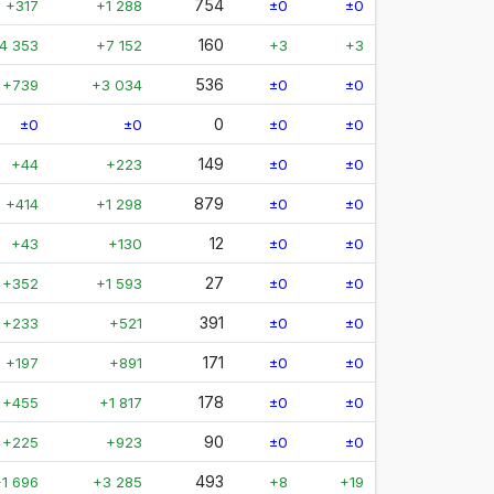
754
+317
+1 288
±0
±0
160
4 353
+7 152
+3
+3
536
+739
+3 034
±0
±0
0
±0
±0
±0
±0
149
+44
+223
±0
±0
879
+414
+1 298
±0
±0
12
+43
+130
±0
±0
27
+352
+1 593
±0
±0
391
+233
+521
±0
±0
171
+197
+891
±0
±0
178
+455
+1 817
±0
±0
90
+225
+923
±0
±0
493
+1 696
+3 285
+8
+19