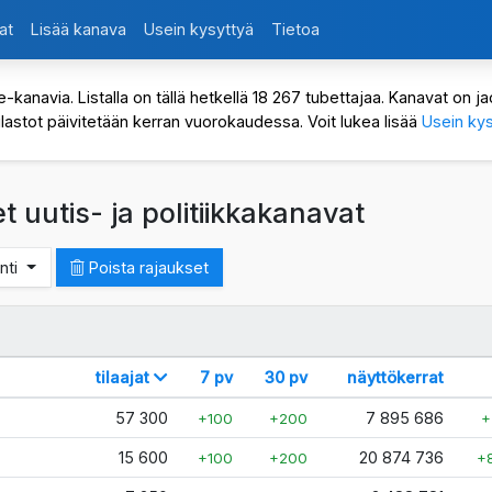
at
Lisää kanava
Usein kysyttyä
Tietoa
avia. Listalla on tällä hetkellä 18 267 tubettajaa. Kanavat on jaot
ilastot päivitetään kerran vuorokaudessa. Voit lukea lisää
Usein kys
t uutis- ja politiikkakanavat
anti
Poista rajaukset
tilaajat
7 pv
30 pv
näyttökerrat
57 300
7 895 686
+100
+200
+
15 600
20 874 736
+100
+200
+