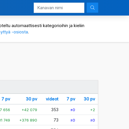
eltu automaattisesti kategorioihin ja kieliin
yttyä -osiosta
.
7 pv
30 pv
videot
7 pv
30 pv
353
7 656
+42 079
±0
+2
73
81 749
+376 890
±0
±0