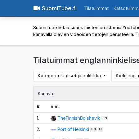
SuomiTube.fi
Tilatuimmat
Katsotuimm
SuomiTube listaa suomalaisten omistamia YouTube-kan
kanavalla olevien videoiden tietojen perusteella. T
Tilatuimmat englanninkielise
Kategoria
: Uutiset ja politiikka
Kieli
: engl
Kanavat
#
nimi
1.
TheFinnishBolshevik
EN
2.
Port of Helsinki
EN
FI