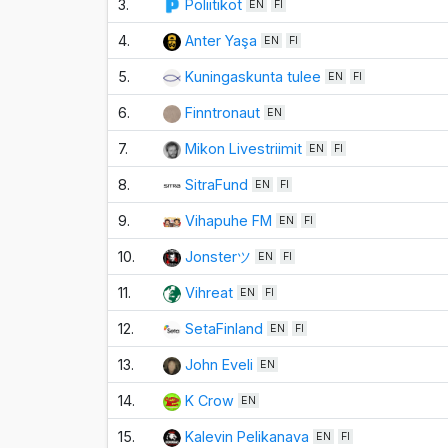
3.
Poliitikot
EN
FI
4.
Anter Yaşa
EN
FI
5.
Kuningaskunta tulee
EN
FI
6.
Finntronaut
EN
7.
Mikon Livestriimit
EN
FI
8.
SitraFund
EN
FI
9.
Vihapuhe FM
EN
FI
10.
Jonsterツ
EN
FI
11.
Vihreat
EN
FI
12.
SetaFinland
EN
FI
13.
John Eveli
EN
14.
K Crow
EN
15.
Kalevin Pelikanava
EN
FI