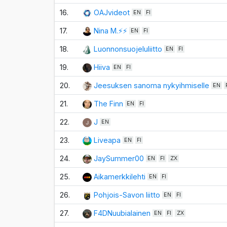
16.
OAJvideot
EN
FI
17.
Nina M.⚡⚡
EN
FI
18.
Luonnonsuojeluliitto
EN
FI
19.
Hiiva
EN
FI
20.
Jeesuksen sanoma nykyihmiselle
EN
21.
The Finn
EN
FI
22.
J
EN
23.
Liveapa
EN
FI
24.
JaySummer00
EN
FI
ZX
25.
Aikamerkkilehti
EN
FI
26.
Pohjois-Savon liitto
EN
FI
27.
F4DNuubialainen
EN
FI
ZX