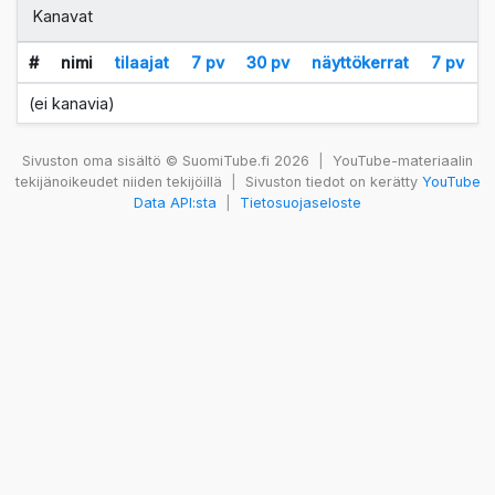
Kanavat
#
nimi
tilaajat
7 pv
30 pv
näyttökerrat
7 pv
(ei kanavia)
Sivuston oma sisältö © SuomiTube.fi 2026
|
YouTube-materiaalin
tekijänoikeudet niiden tekijöillä
|
Sivuston tiedot on kerätty
YouTube
Data API:sta
|
Tietosuojaseloste