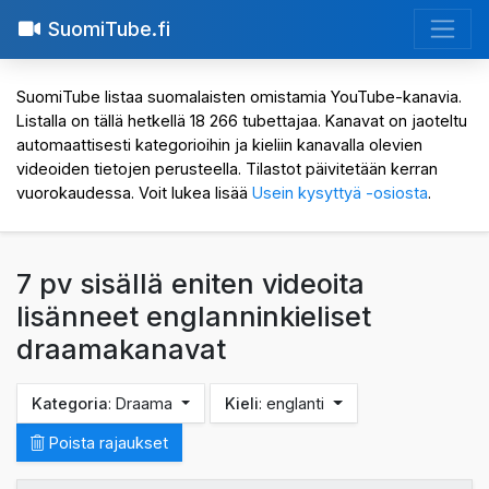
SuomiTube.fi
SuomiTube listaa suomalaisten omistamia YouTube-kanavia.
Listalla on tällä hetkellä 18 266 tubettajaa. Kanavat on jaoteltu
automaattisesti kategorioihin ja kieliin kanavalla olevien
videoiden tietojen perusteella. Tilastot päivitetään kerran
vuorokaudessa. Voit lukea lisää
Usein kysyttyä -osiosta
.
7 pv sisällä eniten videoita
lisänneet englanninkieliset
draamakanavat
Kategoria
: Draama
Kieli
: englanti
Poista rajaukset