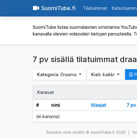
SuomiTube.fi
Tilatuimmat
Katsotuimm
SuomiTube listaa suomalaisten omistamia YouTube-kan
kanavalla olevien videoiden tietojen perusteella. T
7 pv sisällä tilatuimmat dr
Kategoria
: Draama
Kieli
: kaikki
P
Kanavat
#
nimi
tilaajat
7 p
(ei kanavia)
Sivuston oma sisältö © SuomiTube.fi 2026
|
You