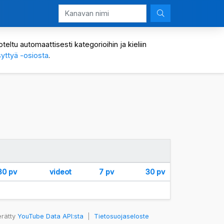
eltu automaattisesti kategorioihin ja kieliin
yttyä -osiosta
.
30 pv
videot
7 pv
30 pv
erätty
YouTube Data API:sta
|
Tietosuojaseloste