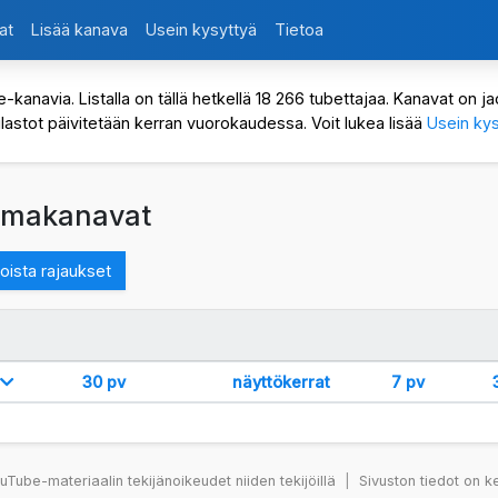
at
Lisää kanava
Usein kysyttyä
Tietoa
avia. Listalla on tällä hetkellä 18 266 tubettajaa. Kanavat on jaot
ilastot päivitetään kerran vuorokaudessa. Voit lukea lisää
Usein kys
aamakanavat
oista rajaukset
v
30 pv
näyttökerrat
7 pv
Tube-materiaalin tekijänoikeudet niiden tekijöillä
|
Sivuston tiedot on k