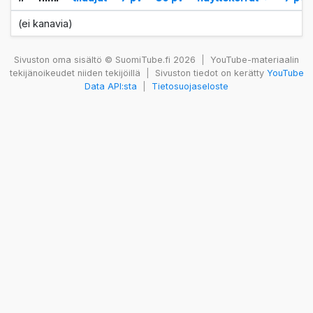
(ei kanavia)
Sivuston oma sisältö © SuomiTube.fi 2026
|
YouTube-materiaalin
tekijänoikeudet niiden tekijöillä
|
Sivuston tiedot on kerätty
YouTube
Data API:sta
|
Tietosuojaseloste