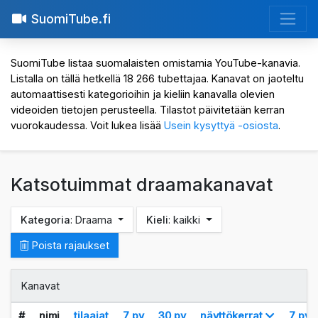
SuomiTube.fi
SuomiTube listaa suomalaisten omistamia YouTube-kanavia.
Listalla on tällä hetkellä 18 266 tubettajaa. Kanavat on jaoteltu
automaattisesti kategorioihin ja kieliin kanavalla olevien
videoiden tietojen perusteella. Tilastot päivitetään kerran
vuorokaudessa. Voit lukea lisää
Usein kysyttyä -osiosta
.
Katsotuimmat draamakanavat
Kategoria
: Draama
Kieli
: kaikki
Poista rajaukset
Kanavat
#
nimi
tilaajat
7 pv
30 pv
näyttökerrat
7 pv