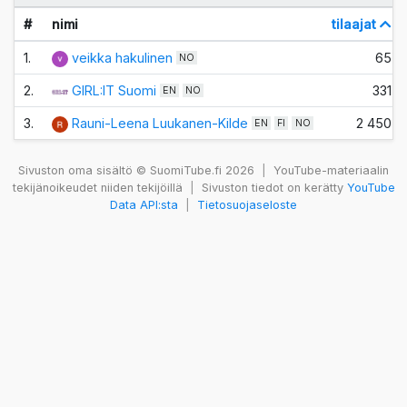
#
nimi
tilaajat
1.
veikka hakulinen
65
NO
2.
GIRL:IT Suomi
331
EN
NO
3.
Rauni-Leena Luukanen-Kilde
2 450
EN
FI
NO
Sivuston oma sisältö © SuomiTube.fi 2026
|
YouTube-materiaalin
tekijänoikeudet niiden tekijöillä
|
Sivuston tiedot on kerätty
YouTube
Data API:sta
|
Tietosuojaseloste