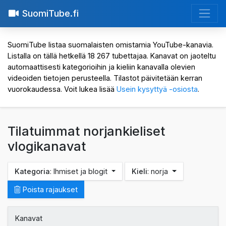
SuomiTube.fi
SuomiTube listaa suomalaisten omistamia YouTube-kanavia.
Listalla on tällä hetkellä 18 267 tubettajaa. Kanavat on jaoteltu
automaattisesti kategorioihin ja kieliin kanavalla olevien
videoiden tietojen perusteella. Tilastot päivitetään kerran
vuorokaudessa. Voit lukea lisää
Usein kysyttyä -osiosta
.
Tilatuimmat norjankieliset
vlogikanavat
Kategoria
: Ihmiset ja blogit
Kieli
: norja
Poista rajaukset
Kanavat