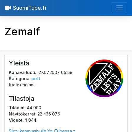
SuomiTube.fi
Zemalf
Yleistä
Kanava luotu
: 27.07.2007 05:58
Kategoria
:
pelit
Kieli
: englanti
Tilastoja
Tilaajat
: 44 900
Näyttökerrat
: 22 436 076
Videot
: 4 044
Siirry kanavasivulle YouTubessa »