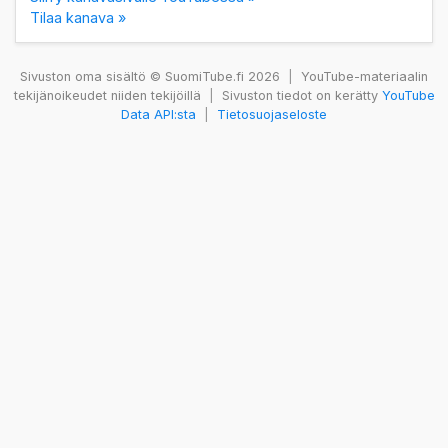
Tilaa kanava »
Sivuston oma sisältö © SuomiTube.fi 2026
|
YouTube-materiaalin
tekijänoikeudet niiden tekijöillä
|
Sivuston tiedot on kerätty
YouTube
Data API:sta
|
Tietosuojaseloste