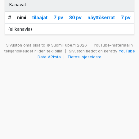
Kanavat
#
nimi
tilaajat
7 pv
30 pv
näyttökerrat
7 pv
(ei kanavia)
Sivuston oma sisältö © SuomiTube.fi 2026
|
YouTube-materiaalin
tekijänoikeudet niiden tekijöillä
|
Sivuston tiedot on kerätty
YouTube
Data API:sta
|
Tietosuojaseloste