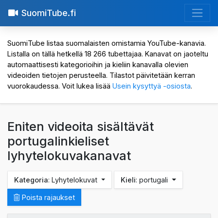
SuomiTube.fi
SuomiTube listaa suomalaisten omistamia YouTube-kanavia.
Listalla on tällä hetkellä 18 266 tubettajaa. Kanavat on jaoteltu
automaattisesti kategorioihin ja kieliin kanavalla olevien
videoiden tietojen perusteella. Tilastot päivitetään kerran
vuorokaudessa. Voit lukea lisää
Usein kysyttyä -osiosta
.
Eniten videoita sisältävät
portugalinkieliset
lyhytelokuvakanavat
Kategoria
: Lyhytelokuvat
Kieli
: portugali
Poista rajaukset