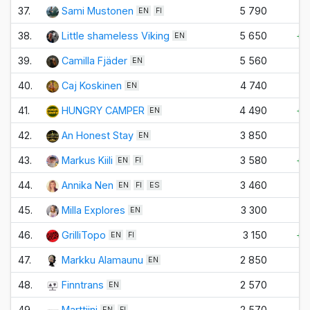
37.
Sami Mustonen
5 790
±
EN
FI
38.
Little shameless Viking
5 650
+2
EN
39.
Camilla Fjäder
5 560
±
EN
40.
Caj Koskinen
4 740
±
EN
41.
HUNGRY CAMPER
4 490
+4
EN
42.
An Honest Stay
3 850
-1
EN
43.
Markus Kiili
3 580
+2
EN
FI
44.
Annika Nen
3 460
-1
EN
FI
ES
45.
Milla Explores
3 300
±
EN
46.
GrilliTopo
3 150
+2
EN
FI
47.
Markku Alamaunu
2 850
+1
EN
48.
Finntrans
2 570
±
EN
49.
Marttiini
2 570
EN
FI