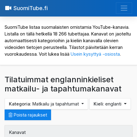
SuomiTube.fi
SuomiTube listaa suomalaisten omistamia YouTube-kanavia.
Listalla on tällä hetkellä 18 266 tubettajaa. Kanavat on jaoteltu
automaattisesti kategorioihin ja kieliin kanavalla olevien
videoiden tietojen perusteella. Tilastot päivitetään kerran
vuorokaudessa. Voit lukea lisää
Usein kysyttyä -osiosta
.
Tilatuimmat englanninkieliset
matkailu- ja tapahtumakanavat
Kategoria
: Matkailu ja tapahtumat
Kieli
: englanti
Poista rajaukset
Kanavat