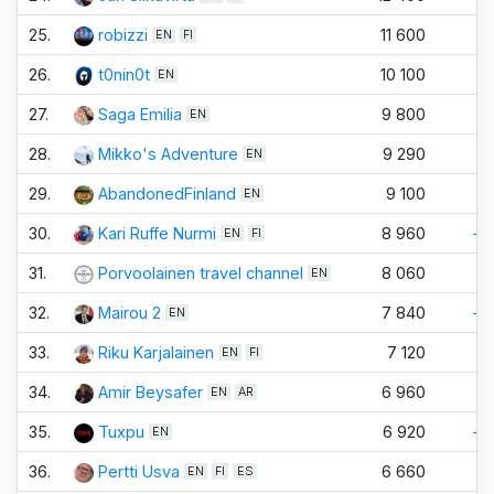
25.
robizzi
11 600
±
EN
FI
26.
t0nin0t
10 100
±
EN
27.
Saga Emilia
9 800
±
EN
28.
Mikko's Adventure
9 290
-1
EN
29.
AbandonedFinland
9 100
±
EN
30.
Kari Ruffe Nurmi
8 960
+2
EN
FI
31.
Porvoolainen travel channel
8 060
±
EN
32.
Mairou 2
7 840
+2
EN
33.
Riku Karjalainen
7 120
±
EN
FI
34.
Amir Beysafer
6 960
±
EN
AR
35.
Tuxpu
6 920
+6
EN
36.
Pertti Usva
6 660
±
EN
FI
ES