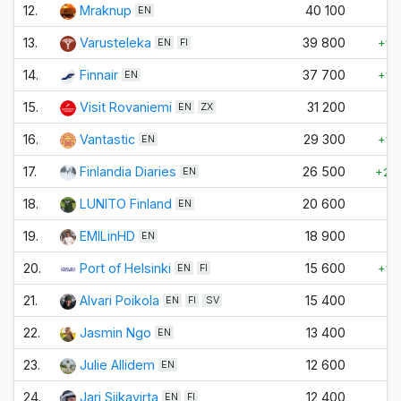
12.
Mraknup
40 100
±
EN
13.
Varusteleka
39 800
+10
EN
FI
14.
Finnair
37 700
+10
EN
15.
Visit Rovaniemi
31 200
±
EN
ZX
16.
Vantastic
29 300
+10
EN
17.
Finlandia Diaries
26 500
+20
EN
18.
LUNITO Finland
20 600
±
EN
19.
EMILinHD
18 900
±
EN
20.
Port of Helsinki
15 600
+10
EN
FI
21.
Alvari Poikola
15 400
±
EN
FI
SV
22.
Jasmin Ngo
13 400
±
EN
23.
Julie Allidem
12 600
±
EN
24.
Jari Siikavirta
12 400
±
EN
FI