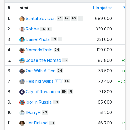
#
nimi
tilaajat
7 p
1.
Santatelevision
689 000
±
EN
FR
ES
IT
2.
Robbe
330 000
±
EN
FI
3.
Daniel Ahola
231 000
±
EN
FI
4.
NomadsTrails
120 000
±
EN
5.
Joose the Nomad
87 800
+20
EN
6.
Out With A Finn
78 500
+60
EN
7.
Helsinki Walks 🇫🇮
73 400
+2 00
EN
8.
City of Rovaniemi
71 800
±
EN
FI
9.
Igor in Russia
65 000
±
EN
10.
1HarryH
51 200
±
EN
11.
Her Finland
46 700
+20
EN