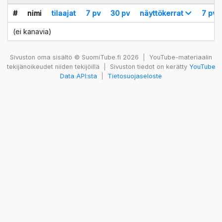
#
nimi
tilaajat
7 pv
30 pv
näyttökerrat
7 pv
(ei kanavia)
Sivuston oma sisältö © SuomiTube.fi 2026
|
YouTube-materiaalin
tekijänoikeudet niiden tekijöillä
|
Sivuston tiedot on kerätty
YouTube
Data API:sta
|
Tietosuojaseloste