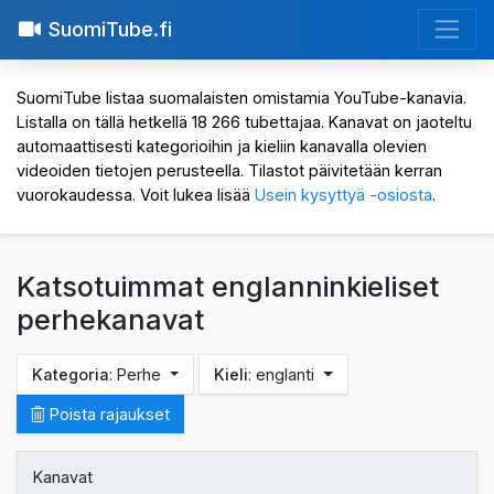
SuomiTube.fi
SuomiTube listaa suomalaisten omistamia YouTube-kanavia.
Listalla on tällä hetkellä 18 266 tubettajaa. Kanavat on jaoteltu
automaattisesti kategorioihin ja kieliin kanavalla olevien
videoiden tietojen perusteella. Tilastot päivitetään kerran
vuorokaudessa. Voit lukea lisää
Usein kysyttyä -osiosta
.
Katsotuimmat englanninkieliset
perhekanavat
Kategoria
: Perhe
Kieli
: englanti
Poista rajaukset
Kanavat