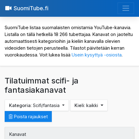
SuomiTube.fi
SuomiTube listaa suomalaisten omistamia YouTube-kanavia.
Listalla on tällä hetkellä 18 266 tubettajaa. Kanavat on jaoteltu
automaattisesti kategorioihin ja kieliin kanavalla olevien
videoiden tietojen perusteella. Tilastot päivitetään kerran
vuorokaudessa. Voit lukea lisää
Usein kysyttyä -osiosta
.
Tilatuimmat scifi- ja
fantasiakanavat
Kategoria
: Scifi/fantasia
Kieli
: kaikki
Poista rajaukset
Kanavat