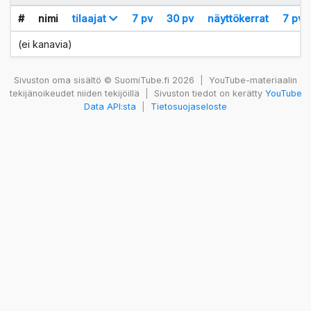
#
nimi
tilaajat
7 pv
30 pv
näyttökerrat
7 pv
(ei kanavia)
Sivuston oma sisältö © SuomiTube.fi 2026
|
YouTube-materiaalin
tekijänoikeudet niiden tekijöillä
|
Sivuston tiedot on kerätty
YouTube
Data API:sta
|
Tietosuojaseloste