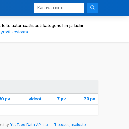
eltu automaattisesti kategorioihin ja kieliin
yttyä -osiosta
.
30 pv
videot
7 pv
30 pv
erätty
YouTube Data API:sta
|
Tietosuojaseloste