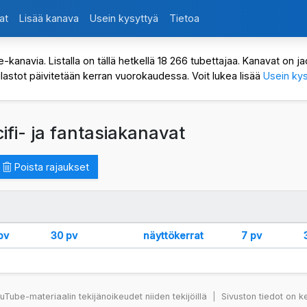
at
Lisää kanava
Usein kysyttyä
Tietoa
avia. Listalla on tällä hetkellä 18 266 tubettajaa. Kanavat on jaot
ilastot päivitetään kerran vuorokaudessa. Voit lukea lisää
Usein kys
ifi- ja fantasiakanavat
Poista rajaukset
pv
30 pv
näyttökerrat
7 pv
Tube-materiaalin tekijänoikeudet niiden tekijöillä
|
Sivuston tiedot on k