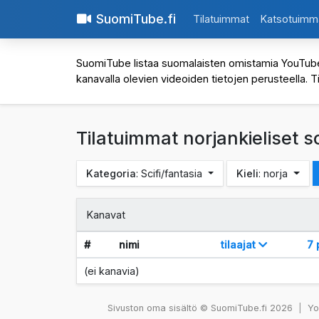
SuomiTube.fi
Tilatuimmat
Katsotuimm
SuomiTube listaa suomalaisten omistamia YouTube-kan
kanavalla olevien videoiden tietojen perusteella. T
Tilatuimmat norjankieliset sc
Kategoria
: Scifi/fantasia
Kieli
: norja
Kanavat
#
nimi
tilaajat
7 
(ei kanavia)
Sivuston oma sisältö © SuomiTube.fi 2026
|
You