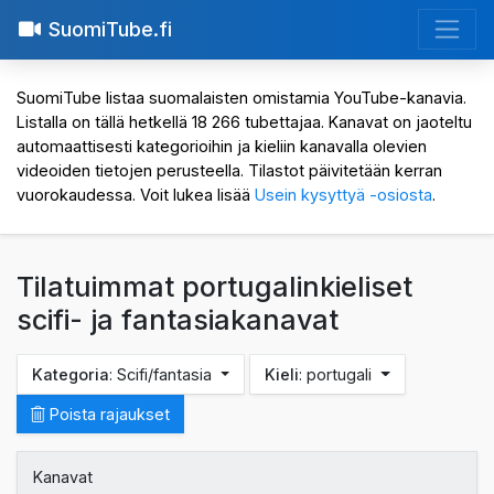
SuomiTube.fi
SuomiTube listaa suomalaisten omistamia YouTube-kanavia.
Listalla on tällä hetkellä 18 266 tubettajaa. Kanavat on jaoteltu
automaattisesti kategorioihin ja kieliin kanavalla olevien
videoiden tietojen perusteella. Tilastot päivitetään kerran
vuorokaudessa. Voit lukea lisää
Usein kysyttyä -osiosta
.
Tilatuimmat portugalinkieliset
scifi- ja fantasiakanavat
Kategoria
: Scifi/fantasia
Kieli
: portugali
Poista rajaukset
Kanavat