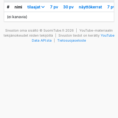
#
nimi
tilaajat
7 pv
30 pv
näyttökerrat
7 pv
(ei kanavia)
Sivuston oma sisältö © SuomiTube.fi 2026
|
YouTube-materiaalin
tekijänoikeudet niiden tekijöillä
|
Sivuston tiedot on kerätty
YouTube
Data API:sta
|
Tietosuojaseloste