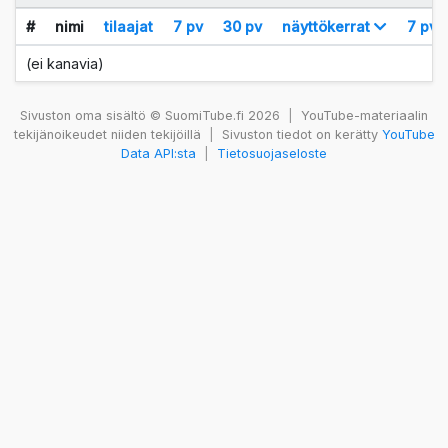
#
nimi
tilaajat
7 pv
30 pv
näyttökerrat
7 pv
(ei kanavia)
Sivuston oma sisältö © SuomiTube.fi 2026
|
YouTube-materiaalin
tekijänoikeudet niiden tekijöillä
|
Sivuston tiedot on kerätty
YouTube
Data API:sta
|
Tietosuojaseloste