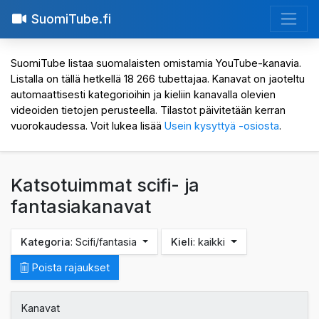
SuomiTube.fi
SuomiTube listaa suomalaisten omistamia YouTube-kanavia.
Listalla on tällä hetkellä 18 266 tubettajaa. Kanavat on jaoteltu
automaattisesti kategorioihin ja kieliin kanavalla olevien
videoiden tietojen perusteella. Tilastot päivitetään kerran
vuorokaudessa. Voit lukea lisää
Usein kysyttyä -osiosta
.
Katsotuimmat scifi- ja
fantasiakanavat
Kategoria
: Scifi/fantasia
Kieli
: kaikki
Poista rajaukset
Kanavat