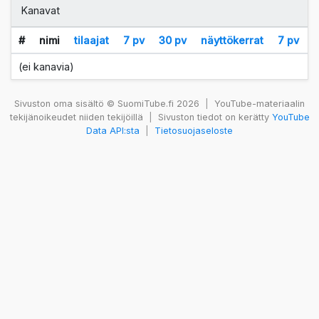
Kanavat
#
nimi
tilaajat
7 pv
30 pv
näyttökerrat
7 pv
(ei kanavia)
Sivuston oma sisältö © SuomiTube.fi 2026
|
YouTube-materiaalin
tekijänoikeudet niiden tekijöillä
|
Sivuston tiedot on kerätty
YouTube
Data API:sta
|
Tietosuojaseloste