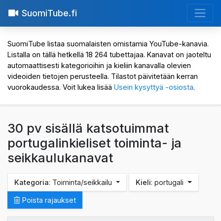
SuomiTube.fi
SuomiTube listaa suomalaisten omistamia YouTube-kanavia.
Listalla on tällä hetkellä 18 264 tubettajaa. Kanavat on jaoteltu
automaattisesti kategorioihin ja kieliin kanavalla olevien
videoiden tietojen perusteella. Tilastot päivitetään kerran
vuorokaudessa. Voit lukea lisää
Usein kysyttyä -osiosta
.
30 pv sisällä katsotuimmat
portugalinkieliset toiminta- ja
seikkaulukanavat
Kategoria
: Toiminta/seikkailu
Kieli
: portugali
Poista rajaukset