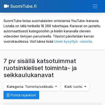
SuomiTube.fi
SuomiTube listaa suomalaisten omistamia YouTube-kanavia.
Listalla on tällä hetkellä 18 266 tubettajaa. Kanavat on jaoteltu
automaattisesti kategorioihin ja kieliin kanavalla olevien
videoiden tietojen perusteella. Tilastot päivitetään kerran
vuorokaudessa. Voit lukea lisää
Usein kysyttyä -osiosta
.
7 pv sisällä katsotuimmat
ruotsinkieliset toiminta- ja
seikkaulukanavat
Kategoria
: Toiminta/seikkailu
Kieli
: ruotsi
Poista rajaukset