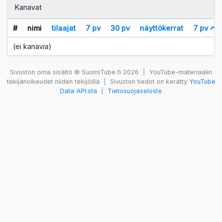
Kanavat
#
nimi
tilaajat
7 pv
30 pv
näyttökerrat
7 pv
(ei kanavia)
Sivuston oma sisältö © SuomiTube.fi 2026
|
YouTube-materiaalin
tekijänoikeudet niiden tekijöillä
|
Sivuston tiedot on kerätty
YouTube
Data API:sta
|
Tietosuojaseloste