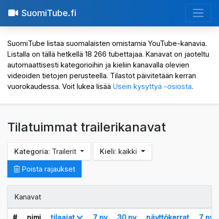
SuomiTube.fi
SuomiTube listaa suomalaisten omistamia YouTube-kanavia.
Listalla on tällä hetkellä 18 266 tubettajaa. Kanavat on jaoteltu
automaattisesti kategorioihin ja kieliin kanavalla olevien
videoiden tietojen perusteella. Tilastot päivitetään kerran
vuorokaudessa. Voit lukea lisää
Usein kysyttyä -osiosta
.
Tilatuimmat trailerikanavat
Kategoria
: Trailerit
Kieli
: kaikki
Poista rajaukset
Kanavat
#
nimi
tilaajat
7 pv
30 pv
näyttökerrat
7 pv