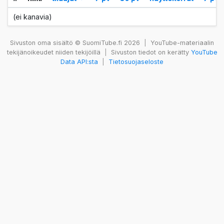
(ei kanavia)
Sivuston oma sisältö © SuomiTube.fi 2026
|
YouTube-materiaalin
tekijänoikeudet niiden tekijöillä
|
Sivuston tiedot on kerätty
YouTube
Data API:sta
|
Tietosuojaseloste