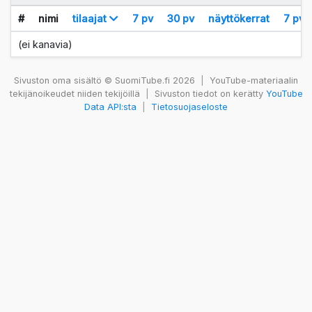
#
nimi
tilaajat
7 pv
30 pv
näyttökerrat
7 pv
(ei kanavia)
Sivuston oma sisältö © SuomiTube.fi 2026
|
YouTube-materiaalin
tekijänoikeudet niiden tekijöillä
|
Sivuston tiedot on kerätty
YouTube
Data API:sta
|
Tietosuojaseloste