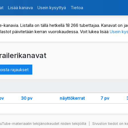
at
Lisää kanava
Usein kysyttyä
Tietoa
avia. Listalla on tällä hetkellä 18 266 tubettajaa. Kanavat on jaot
ilastot päivitetään kerran vuorokaudessa. Voit lukea lisää
Usein kys
railerikanavat
oista rajaukset
pv
30 pv
näyttökerrat
7 pv
Tube-materiaalin tekijänoikeudet niiden tekijöillä
|
Sivuston tiedot on k