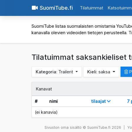
SuomiTube.fi
Tilatuimmat
Katsotuimm
SuomiTube listaa suomalaisten omistamia YouTube-kan
kanavalla olevien videoiden tietojen perusteella. T
Tilatuimmat saksankieliset t
Kategoria
: Trailerit
Kieli
: saksa
P
Kanavat
#
nimi
tilaajat
7 
(ei kanavia)
Sivuston oma sisältö © SuomiTube.fi 2026
|
You