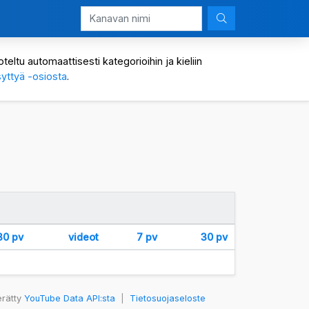
eltu automaattisesti kategorioihin ja kieliin
yttyä -osiosta
.
30 pv
videot
7 pv
30 pv
erätty
YouTube Data API:sta
|
Tietosuojaseloste