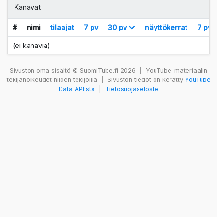
Kanavat
#
nimi
tilaajat
7 pv
30 pv
näyttökerrat
7 pv
(ei kanavia)
Sivuston oma sisältö © SuomiTube.fi 2026
|
YouTube-materiaalin
tekijänoikeudet niiden tekijöillä
|
Sivuston tiedot on kerätty
YouTube
Data API:sta
|
Tietosuojaseloste