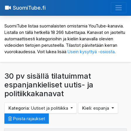
SuomiTube.fi
SuomiTube listaa suomalaisten omistamia YouTube-kanavia.
Listalla on tällä hetkellä 18 266 tubettajaa. Kanavat on jaoteltu
automaattisesti kategorioihin ja kieliin kanavalla olevien
videoiden tietojen perusteella. Tilastot päivitetään kerran
vuorokaudessa. Voit lukea lisää
Usein kysyttyä -osiosta
.
30 pv sisällä tilatuimmat
espanjankieliset uutis- ja
politiikkakanavat
Kategoria
: Uutiset ja politiikka
Kieli
: espanja
Poista rajaukset