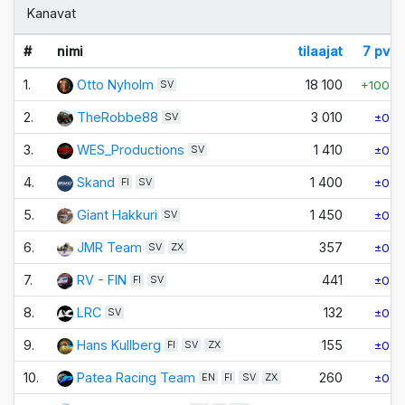
Kanavat
#
nimi
tilaajat
7 pv
1.
Otto Nyholm
18 100
+100
SV
2.
TheRobbe88
3 010
±0
SV
3.
WES_Productions
1 410
±0
SV
4.
Skand
1 400
±0
FI
SV
5.
Giant Hakkuri
1 450
±0
SV
6.
JMR Team
357
±0
SV
ZX
7.
RV - FIN
441
±0
FI
SV
8.
LRC
132
±0
SV
9.
Hans Kullberg
155
±0
FI
SV
ZX
10.
Patea Racing Team
260
±0
EN
FI
SV
ZX