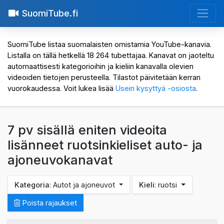
SuomiTube.fi
SuomiTube listaa suomalaisten omistamia YouTube-kanavia.
Listalla on tällä hetkellä 18 264 tubettajaa. Kanavat on jaoteltu
automaattisesti kategorioihin ja kieliin kanavalla olevien
videoiden tietojen perusteella. Tilastot päivitetään kerran
vuorokaudessa. Voit lukea lisää
Usein kysyttyä -osiosta
.
7 pv sisällä eniten videoita
lisänneet ruotsinkieliset auto- ja
ajoneuvokanavat
Kategoria
: Autot ja ajoneuvot
Kieli
: ruotsi
Poista rajaukset