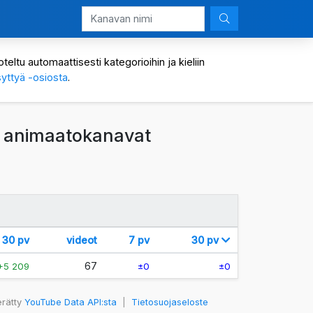
eltu automaattisesti kategorioihin ja kieliin
yttyä -osiosta
.
ja animaatokanavat
30 pv
videot
7 pv
30 pv
67
+5 209
±0
±0
erätty
YouTube Data API:sta
|
Tietosuojaseloste