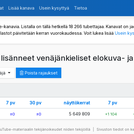
at
Lisää kanava
Usein kysyttyä
Tietoa
avia. Listalla on tällä hetkellä 18 266 tubettajaa. Kanavat on jaot
ilastot päivitetään kerran vuorokaudessa. Voit lukea lisää
Usein kys
a lisänneet venäjänkieliset elokuva- 
näjä
Poista rajaukset
7 pv
30 pv
näyttökerrat
7 pv
5 649 809
±0
±0
+1 104
Tube-materiaalin tekijänoikeudet niiden tekijöillä
|
Sivuston tiedot on k