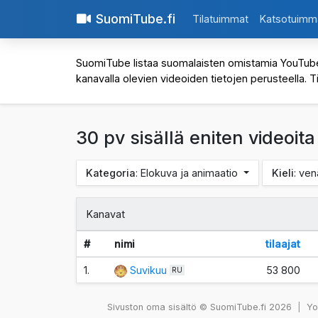
SuomiTube.fi
Tilatuimmat
Katsotuimm
SuomiTube listaa suomalaisten omistamia YouTube-kan
kanavalla olevien videoiden tietojen perusteella. T
30 pv sisällä eniten videoit
Kategoria
: Elokuva ja animaatio
Kieli
: ve
Kanavat
#
nimi
tilaajat
1.
Suvikuu
53 800
RU
Sivuston oma sisältö © SuomiTube.fi 2026
|
You