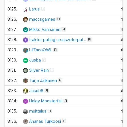
8125.
Larus
4
FI
8126.
maccsgames
4
FI
8127.
Mikko Vanhanen
4
FI
8128.
traktor pulling ursuszetorpul…
4
FI
8129.
LilTacoOWL
4
FI
8130.
Jusba
4
FI
8131.
Silver Rain
4
FI
8132.
Tarja Jalkanen
4
FI
8133.
Jusu96
4
FI
8134.
Haley Monsterfall
4
FI
8135.
muittalus
4
FI
8136.
Ananas Turkoosi
4
FI