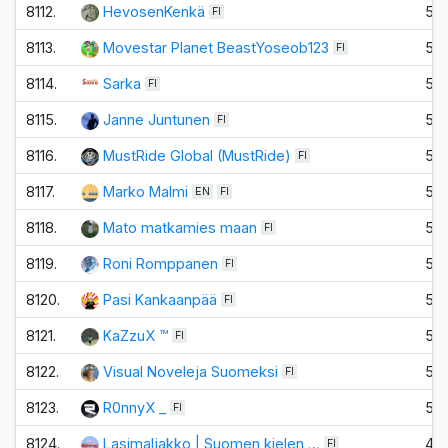
8112.
HevosenKenkä
5
FI
8113.
Movestar Planet BeastYoseob123
5
FI
8114.
Sarka
5
FI
8115.
Janne Juntunen
5
FI
8116.
MustRide Global (MustRide)
5
FI
8117.
Marko Malmi
5
EN
FI
8118.
Mato matkamies maan
5
FI
8119.
Roni Romppanen
5
FI
8120.
Pasi Kankaanpää
5
FI
8121.
KaZzuX ™
5
FI
8122.
Visual Noveleja Suomeksi
5
FI
8123.
R0nnyX _
5
FI
8124.
Lasimaljakko | Suomen kielen …
4
FI