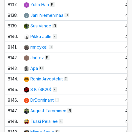
8137.
Zulfa Haa
4
FI
8138.
Jani Niemenmaa
4
FI
8139.
SusiVanee
4
FI
8140.
Pikku Jolle
4
FI
8141.
mr xyxel
4
FI
8142.
JarLoz
4
FI
8143.
Apa
4
FI
8144.
Ronin Arvostelut
4
FI
8145.
S K (SK20)
4
FI
8146.
DrDominant
4
FI
8147.
August Tamminen
4
FI
8148.
Tussi Pelailee
4
FI
8149.
Minna Ahola
4
FI