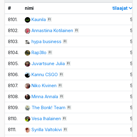
#
nimi
tilaajat
8101.
Kaunila
5
FI
8102.
Annastiina Kotilainen
5
FI
8103.
hypa business
5
FI
8104.
Rap3llo
5
FI
8105.
Juvartsune Julia
5
FI
8106.
Kannu CSGO
5
FI
8107.
Niko Kivinen
5
FI
8108.
Minna Annala
5
FI
8109.
The Bonk! Team
5
FI
8110.
Vesa Ihalainen
5
FI
8111.
Syrilla Valtokivi
5
FI