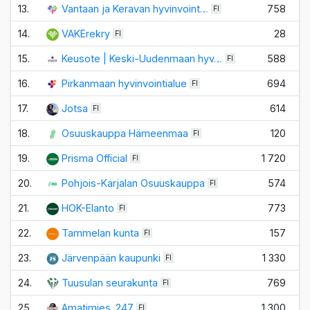
13.
Vantaan ja Keravan hyvinvoint…
758
FI
14.
VAKErekry
28
FI
15.
Keusote | Keski-Uudenmaan hyv…
588
FI
16.
Pirkanmaan hyvinvointialue
694
FI
17.
Jotsa
614
FI
18.
Osuuskauppa Hämeenmaa
120
FI
19.
Prisma Official
1 720
FI
20.
Pohjois-Karjalan Osuuskauppa
574
FI
21.
HOK-Elanto
773
FI
22.
Tammelan kunta
157
FI
23.
Järvenpään kaupunki
1 330
FI
24.
Tuusulan seurakunta
769
FI
25.
Amatimies_247
1 300
FI