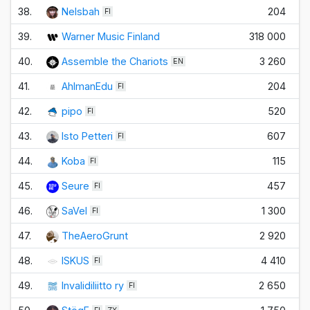
38.
Nelsbah
204
FI
39.
Warner Music Finland
318 000
40.
Assemble the Chariots
3 260
+
EN
41.
AhlmanEdu
204
FI
42.
pipo
520
FI
43.
Isto Petteri
607
FI
44.
Koba
115
FI
45.
Seure
457
FI
46.
SaVel
1 300
FI
47.
TheAeroGrunt
2 920
48.
ISKUS
4 410
+
FI
49.
Invalidiliitto ry
2 650
FI