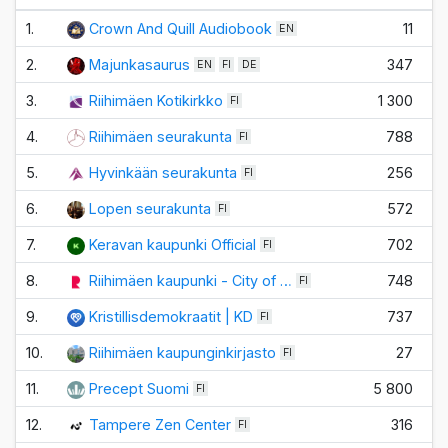
1.
Crown And Quill Audiobook
11
EN
2.
Majunkasaurus
347
EN
FI
DE
3.
Riihimäen Kotikirkko
1 300
FI
4.
Riihimäen seurakunta
788
FI
5.
Hyvinkään seurakunta
256
FI
6.
Lopen seurakunta
572
FI
7.
Keravan kaupunki Official
702
FI
8.
Riihimäen kaupunki - City of …
748
FI
9.
Kristillisdemokraatit | KD
737
FI
10.
Riihimäen kaupunginkirjasto
27
FI
11.
Precept Suomi
5 800
FI
12.
Tampere Zen Center
316
FI