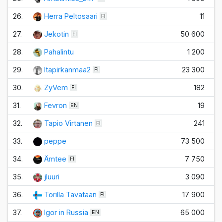
26.
Herra Peltosaari
11
FI
27.
Jekotin
50 600
FI
28.
Pahalintu
1 200
29.
Itapirkanmaa2
23 300
FI
30.
ZyVem
182
FI
31.
Fevron
19
EN
32.
Tapio Virtanen
241
FI
33.
peppe
73 500
34.
Ämtee
7 750
FI
35.
jluuri
3 090
36.
Torilla Tavataan
17 900
FI
37.
Igor in Russia
65 000
EN