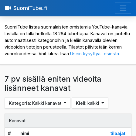
SuomiTube.fi
SuomiTube listaa suomalaisten omistamia YouTube-kanavia.
Listalla on tällä hetkellä 18 264 tubettajaa. Kanavat on jaoteltu
automaattisesti kategorioihin ja kieliin kanavalla olevien
videoiden tietojen perusteella. Tilastot päivitetään kerran
vuorokaudessa. Voit lukea lisää
Usein kysyttyä -osiosta
.
7 pv sisällä eniten videoita
lisänneet kanavat
Kategoria
: Kaikki kanavat
Kieli
: kaikki
Kanavat
#
nimi
tilaajat
7