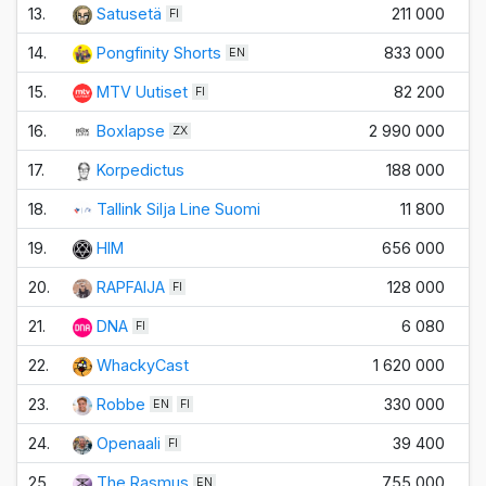
13.
Satusetä
211 000
FI
14.
Pongfinity Shorts
833 000
EN
15.
MTV Uutiset
82 200
FI
16.
Boxlapse
2 990 000
ZX
17.
Korpedictus
188 000
18.
Tallink Silja Line Suomi
11 800
19.
HIM
656 000
20.
RAPFAIJA
128 000
FI
21.
DNA
6 080
FI
22.
WhackyCast
1 620 000
23.
Robbe
330 000
EN
FI
24.
Openaali
39 400
FI
25.
The Rasmus
755 000
EN