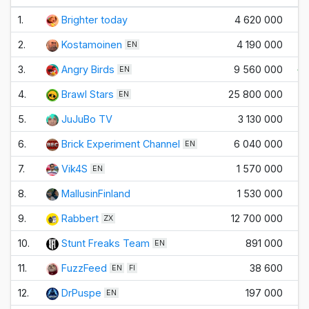
1.
Brighter today
4 620 000
+
2.
Kostamoinen
4 190 000
+
EN
3.
Angry Birds
9 560 000
+1
EN
4.
Brawl Stars
25 800 000
EN
5.
JuJuBo TV
3 130 000
+
6.
Brick Experiment Channel
6 040 000
+
EN
7.
Vik4S
1 570 000
EN
8.
MallusinFinland
1 530 000
+
9.
Rabbert
12 700 000
ZX
10.
Stunt Freaks Team
891 000
EN
11.
FuzzFeed
38 600
EN
FI
12.
DrPuspe
197 000
EN