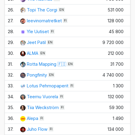
26.
Topi The Corgi
531 000
EN
27.
leevinomatretket
128 000
FI
28.
Yle Uutiset
45 800
FI
29.
Jeet Patil
9 720 000
EN
30.
ALMA
212 000
EN
31.
Rotta Mapping 🇫🇮
31 700
EN
32.
Pongfinity
4 740 000
EN
33.
Lotus Pehmopaperit
1 300
FI
34.
Teemu Vuorela
132 000
FI
35.
Tiia Weckström
59 300
FI
36.
Alepa
1 490
FI
37.
Juho Flow
134 000
FI