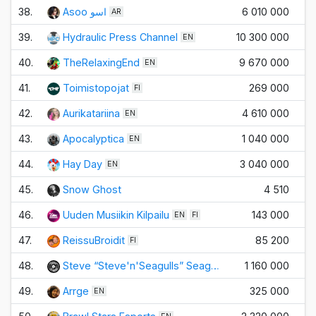
38.
Asoo اسو
6 010 000
AR
39.
Hydraulic Press Channel
10 300 000
EN
40.
TheRelaxingEnd
9 670 000
+
EN
41.
Toimistopojat
269 000
FI
42.
Aurikatariina
4 610 000
EN
43.
Apocalyptica
1 040 000
EN
44.
Hay Day
3 040 000
+
EN
45.
Snow Ghost
4 510
46.
Uuden Musiikin Kilpailu
143 000
EN
FI
47.
ReissuBroidit
85 200
FI
48.
Steve “Steve'n'Seagulls” Seag…
1 160 000
49.
Arrge
325 000
EN